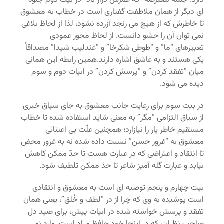
دارد. جمله معترضه “که عمرش دراز باد” در بیت دوم جلوه
ای دیگر از همان ملاطفت گفتاری است در خطاب به معشوق
تا خاطرش که از هیچ می رنجد آزرده نشود، لذا از لحاظ بلاغی
نمی توان آن را حشو دانست. از لحاظ محور عمودی
تعبیرهای “ما” و “طوطی شکرخا” و “عندلیب شیدا” مصداقاً
یکی هستند و به عاشق اشاره دارند.همین رابطه این همانی
میان “تفقد کردن” و “پرسش کردن” در ابیات دوم و سوم
دیده می شود.
در بیت سوم برای رعایت جانب معشوق به جای سیاق خبری
از سیاق التزامی “مگر” به معنی شاید استفاده شده تا خطاب
مستقیم خاطر یار را نیازارد؛ همچنین علّت بی اعتنائی
معشوق به “غرور حسن” نسبت داده شده نه به غرور محض
تا انتقاد و اعتراضی که در عبارت هست تا حدّ ممکن کاهش
بیابد و عبارت گله آمیز شاعر تا حدّ ممکن تلطیف شود.
بیت چهارم و پنجم توصیه ای است به معشوق و انتقادی
است پوشیده به وی که چرا از در “لطف و خُلق”، یعنی همان
تفقد و پرسش خواسته شده در ابیات پیش، برای صید دل