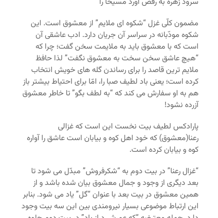
سرود زهره به رقص آورد مسیحا را
مضمون کلّی غزل “شکوه ای ملایم” از معشوق است. این
شکوه مودّبانه در سراسر آن جریان دارد. ادب عاشقی آن
است که با معشوق باید به ملایمت سخن گفت؛ چرا که
“هیچ عاشق سخن سخت به معشوق نگفت” لذا حافظ
ملایم ترین قاصد را برای رساندن گله های خویش انتخاب
کرده است؛ یعنی باد لطیف صبا را، امّا برای احتیاط بیشتر باز
هم به او سفارش می کند که “به لطف بگو” تا خاطر معشوق
آزرده نشود!
پارادکس لطیف بیت نخست این است که غزالی
رعنا(معشوق) که خود اهل کوه و بیابان است عاشق را آواره
کوه و بیابان کرده است.
“غزال رعنا” در بیت دوم به “شکرفروش” مبدّل می شود تا
بعد دیگری از وجود و جمال معشوق بیان شده باشد و از
همین معشوق در بیت بعد با عنوان “گل” یاد می شود. بنابر
این ارتباط موضوعی بسیار نیرومندی بین این سه بیت وجود