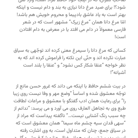
صاحب نظران، که در اینجا خود حافظ مراد است، وارد نمی
شود؟! برای صید مرغ دانا نیازی به بند و دام نیست و اینکه
بهتر است به یاد عاشق بادپیما و محروم خویش هم باشد!
امّا مرغ دانا همان “مرغ زیرک” مشهور است که در شعر
فارسی معمولاً در دام می افتد یا در معرض به دام افتادن
است!
کسانی که مرغ دانا را سیمرغ معنی کرده اند توجّهی به سیاق
عبارت نکرده اند و حتّی این نکته را فراموش کرده اند که به
نظر خواجه “عنقا شکار کس نشود” و “عنقا را بلند است
آشیانه”!
در بیت ششم حافظ با اینکه می داند که غرور حسن مانع از
توجّه معشوق شده و اساساً “وضع مهر و وفا نیست روی زیبا
را” برای رعایت همان ادب گفتگو با معشوق و مراعات لطافت
طبع وی به تجاهل العارف روی می آورد و می پرسد: “ندانم از
چه سبب رنگ آشنایی نیست…” ناگفته پیداست که مراد از
“سهی قدان سیه چشم ماه سیما” همان معشوق است که
در سیاق جمع، چنان که متداول است، به وی اشارت رفته