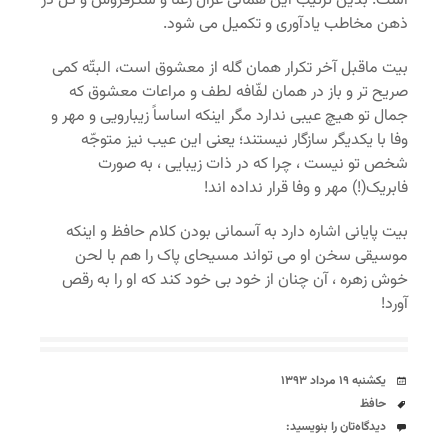
است. بدین ترتیب این همانی غزال رعنا و شکرفروش و گل در
ذهن مخاطب یادآوری و تکمیل می شود.
بیت ماقبل آخر تکرار همان گله از معشوق است، البتّه کمی
صریح تر و باز در همان لفّافه لطف و مراعات معشوق که
جمال تو هیچ عیبی ندارد مگر اینکه اساساً زیبارویی و مهر و
وفا با یکدیگر سازگار نیستند؛ یعنی این عیب نیز متوجّه
شخص تو نیست ، چرا که در ذات زیبایی ، به صورت
فابریک(!) مهر و وفا قرار نداده اند!
بیت پایانی اشاره دارد به آسمانی بودن کلام حافظ و اینکه
موسیقی سخن او می تواند مسیحای پاک را هم با لحن
خوش زهره ، آن چنان از خود بی خود کند که او را به رقص
آورد!
تاریخ
یکشنبه ۱۹ مرداد ۱۳۹۳
برچسب‌ها
حافظ
دیدگاه‌ها
دیدگاه‌تان را بنویسید: