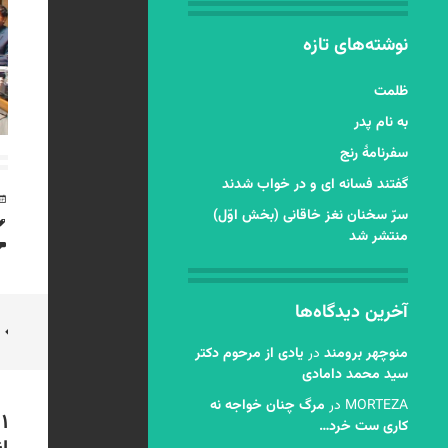
نوشته‌های تازه
ظلمت
به نام پدر
سفرنامۀ رنج
گفتند فسانه ای و در خواب شدند
سرّ سخنان نغز خاقانی (بخش اوّل)
منتشر شد
آخرین دیدگاه‌ها
ن
منوچهر برومند
در
یادی از مرحوم دکتر
ن
سید محمد دامادی
MORTEZA
در
مرگ چنان خواجه نه
۱ دیدگاه در “
کاری ست خرد…