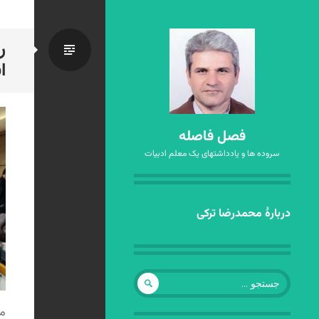
ر
استاندا
ا
فصل فاصله
سروده ها و یادداشتهای یک معلم ادبیات
رفتن
دربارهٔ محمدرضا ترکی
به
نوشته‌ها
جستجو
برای: