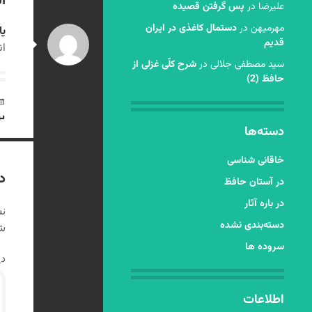
ا
عليرضا
در
پس گرفتن قصیده
مهرمیهن
در
دستمال کاغذی در ایران
یا
قدیم
ان
سید مصطفی جلالی
در
شرح کلّی غزلی از
حافظ (2)
دسته‌ها
خاقانی شناسی
د
در آستان حافظ
در باره آثار
نش
دسته‌بندی نشده
شد
سروده ها
دی
اطلاعات