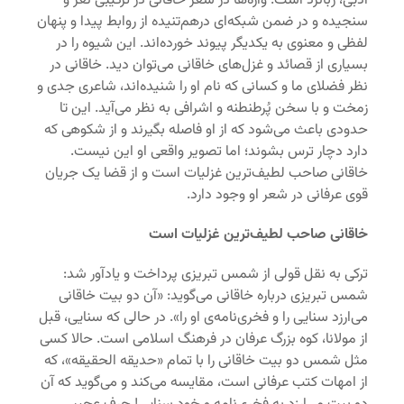
ادبی، زبانزد است. واژه‌ها در شعر خاقانی در ترکیبی نغز و
سنجیده و در ضمن شبکه‌ای درهم‌تنیده از روابط پیدا و پنهان
لفظی و معنوی به یکدیگر پیوند خورده‌اند. این شیوه را در
بسیاری از قصائد و غزل‌های خاقانی می‌توان دید. خاقانی در
نظر فضلای ما و کسانی که نام او را شنیده‌اند، شاعری جدی و
زمخت و با سخن پُرطنطنه و اشرافی به نظر می‌آید. این تا
حدودی باعث می‌شود که از او فاصله بگیرند و از شکوهی که
دارد دچار ترس بشوند؛ اما تصویر واقعی او این نیست.
خاقانی صاحب لطیف‌ترین غزلیات است و از قضا یک جریان
قوی عرفانی در شعر او وجود دارد.
خاقانی صاحب لطیف‌ترین غزلیات است
ترکی به نقل قولی از شمس تبریزی پرداخت و یادآور شد:
شمس تبریزی درباره خاقانی می‌گوید: «آن دو بیت خاقانی
می‌ارزد سنایی را و فخری‌نامه‌ی او را». در حالی که سنایی، قبل
از مولانا، کوه بزرگ عرفان در فرهنگ اسلامی است. حالا کسی
مثل شمس دو بیت خاقانی را با تمام «حدیقه الحقیقه»، که
از امهات کتب عرفانی است، مقایسه می‌کند و می‌گوید که آن