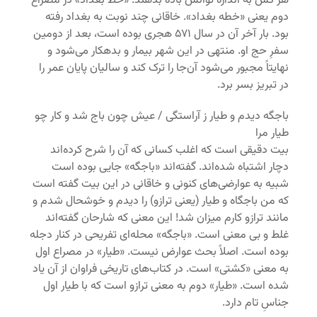
هر کس به اندازه‌ توانش باده بدهند. «خط بغداد» در مصراع
دوم یعنی «خطه‌ بغداد». خاقانی چند نوبت به بغداد رفته
بود. بار آخر آن در سال ۵۷۱ هجری بوده است، بعد از دومین
سفرِ حج او. منتهی در این شهر بیمار و بدهکار می‌شود و
نهایتاً مجبور می‌شود آن‌جا را ترک کند و سالیان پایان عمر را
در تبریز بسر برد.
باجگه دیدم و طیار ز آراستگی / عیش چون باج شد و کار چو
طیار مرا
بیت دقیقی است که اغلب کسانی که آن را شرح کرده‌اند
دچار اشتباه شده‌اند. گفته‌اند «باجگه» جایی بوده است
شبیه به عوارضی‌های کنونی و خاقانی در این بیت گفته است
که من باجگاه و طیار (یعنی ترازو) را دیدم و خوشحال شدم و
مانند ترازو کارم میزان شد! این معنی که شارحان گفته‌اند
غلط و بی معنی است. «باجگه» محله‌ای تفریحی در کنار دجله
بوده است. اصلاً بحث عوارض نیست. «طیار» در مصراع اول
به معنی «کشتی» است. در کتاب‌های تاریخی فراوان از آن یاد
شده است. «طیار» دوم به معنی ترازو است که با طیار اول
جناسِ تام دارد.