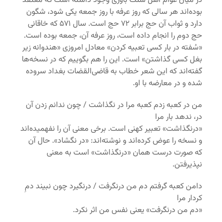
در میان عوام اهل سنت باوری وجود داشته است که معتقد
بوده‌اند هر سالی که روز عرفه با روز جمعه یکی شود، شگون
دارد و ثواب آن حج برابر ۷۲ حج است. سال ۵۷۱ که خاقانی
حج دوم را انجام داده است، روز عرفه‌ آن، جمعه بوده است.
«سُفته در بار کسی تعبیه کردن» معادل امروزی «هندوانه زیر
بغل کسی گذاشتن» است. این را هم بگوییم که در نسخه‌ها
گفته‌اند که این شعر خطاب به قاضی
‌القضات بغداد سروده
شده و در معارضه با او.
من در کعبه زدم کعبه مرا در نگذاشت / چون ندانم زدن آن
در، ندهد بار مرا
«درنگذاشت» تعبیر کهنی است. برخی معنی آن را نفهمیده‌اند
و نسخه را عوض کرده‌اند و نوشته‌اند: «در نگشاد». حال آن
که صورت درست همان «درنگذاشت» است به معنی
نپذیرفتن.
دامن کعبه گرفتم دم من درنگرفت / درنگیرد چون نبیند دمِ
کردار مرا
«دم من درنگرفت» یعنی نفس من اثر نکرد.