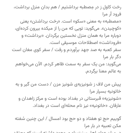
رخت کاول ز در مِصطبه برداشتیم / هم بدان منزل برداشت،
فرود آر مرا
«مصطبه» به معنی «سکو» است. «رخت برداشتن» یعنی
«کوچیدن». می‌گوید: تویی که من را از میکده بیرون کرده‌ای،
دوباره مرا به همان منزل نخستین برگردان. «برداشت» و
«فروداشت» اصطلاحات موسیقی است.
سفر کعبه به صد جهد برآوردم و رفت / سفر کوی مغان است
دگر بار مرا
می‌گوید: من یک سفر به سمت ظاهر کردم. الآن می‌خواهم
به عالم معنا برگردم.
پیش من لاف ز شونیزیه‌ی‌ شونیز مزن / دست من گیر و به
خاتونیه بسپار مرا
«شونیزیه» قبرستانی در بغداد بوده است و مرکز زاهدان و
عارفان. «خاتونیه» نیز نام محله‌ای است در بغداد.
گوییم حج تو هفتاد و دو حج بود امسال / این چنین سُفته
مکن تعبیه در بار مرا