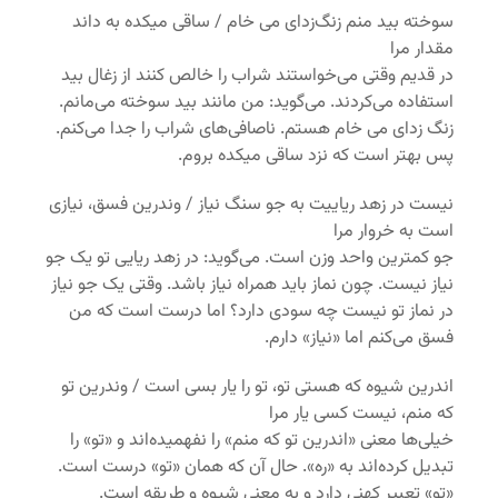
سوخته‌ بید منم زنگ‌زدای می خام / ساقی میکده به داند
مقدار مرا
در قدیم وقتی می‌خواستند شراب را خالص کنند از زغال بید
استفاده می‌کردند. می‌گوید: من مانند بید سوخته می‌مانم.
زنگ زدای می خام هستم. ناصافی‌های شراب را جدا می‌کنم.
پس بهتر است که نزد ساقی میکده بروم.
نیست در زهد ریاییت به جو سنگ نیاز / وندرین فسق، نیازی
است به خروار مرا
جو کمترین واحد وزن است. می‌گوید: در زهد ریایی تو یک جو
نیاز نیست. چون نماز باید همراه نیاز باشد. وقتی یک جو نیاز
در نماز تو نیست چه سودی دارد؟ اما درست است که من
فسق می‌کنم اما «نیاز» دارم.
اندرین شیوه که هستی تو، تو را یار بسی است / وندرین تو
که منم، نیست کسی یار مرا
خیلی‌ها معنی «اندرین تو که منم» را نفهمیده‌اند و «تو» را
تبدیل کرده‌اند به «ره». حال آن که همان «تو» درست است.
«تو» تعبیر کهنی دارد و به معنی شیوه و طریقه است.