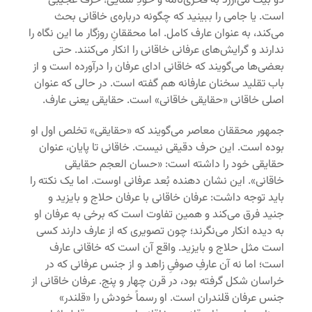
دو بیت می‌ارزد به فخری‌نامه و خودِ سنایی! حرف عجیبی
است. یا جامی را ببینید که چگونه درباره‌ی خاقانی بحث
می‌کند، به عنوان عارف کامل. اما محققانِ روزگار ما این نگاه را
ندارند و گرایش‌های عرفانی خاقانی را انکار می‌کنند. حتی
بعضی‌ها می‌گویند که خاقانی ادای عرفان را درآورده است و از
باب تقلید سخنان عارفانه هم گفته است. در حالی که عنوان
اصلی خاقانی «حقایقی خاقانی» است. حقایقی یعنی عارف.
جمهور محققان معاصر می‌گویند که «حقایقی» تخلص اول او
بوده است. این حرف دقیقی نیست. خاقانی تا پایان، عنوان
حقایقی خود را داشته است: «حسان العجم حقایقی
خاقانی». این نشان دهنده‌ بُعد عرفانی اوست. اما یک نکته را
باید توجه داشت: عرفان خاقانی با عرفان حلاج و بایزید و
جنید فرق می‌کند و همین تفاوت است که برخی به عرفان او
به دیده‌ انکار می‌نگرند؛ چون تصویری که از عارف دارند کسی
است مثل حلاج و بایزید. واقع آن است که خاقانی عارف
است؛ اما نه آن عارفِ صوفیِ زاهد و از جنس عرفانی که در
خراسان شکل گرفته بود، در قرن چهار و پنج. عرفان خاقانی از
جنس عرفان قلندران است. او رسماً خودش را «قلندر»