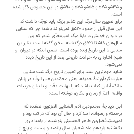
نود ساله، ازسال ۴۹۹گرفته تا ۵۲۰ و۵۲۵ و ۵۲۶ و ۵۲۹ و ۵۳۰
و ۵۳۵و ۵۴۵ و ۵۵۵و ۵۷۵ و ۵۹۰ق در این خصوص ذکر شده
است.
برای تعیین سال‌مرگ این شاعر بزرگ باید توجّه داشت که
این سال قبل از حدود ۵۲۰ق نمی‌تواند باشد؛ چرا که سنایی
در دیوان خویش در بارۀ مرگ امیرمعزّی شاعر که بین
سال‌های ۵۱۸ تا ۵۲۱ق درگذشته سخن گفته است. بنابراین
سنایی تا این تاریخ زنده بوده است. ضمن اینکه در دیوان او
هیچ اشاره‌ای به حوادث تاریخی بعد از این تاریخ دیده
نمی‌شود.
شاید مهم‌ترین سند برای تعیین تاریخ درگذشت سنایی
عبارت گردآورندۀ حدیقه، یعنی محمّدبن علی الرفّاء در پایان
مقدّمۀ این کتاب باشد که با نهایت دقّت و با بیان جزییات
واقعه، اعمّ از زمان و مکان، نوشته است:
این دیباچۀ مجدودبن آدم السّنایی الغزنوی، تغمّده‌الله
برحمته و رضوانه، املا کرد و حال آن بود که در تب بود و
امیرسیّدفضل‌بن طاهر الحسینی بنوشت، از بامداد روز
یک‌شنبه یازدهم ماه شعبان سال پانصد و بیست و پنج از