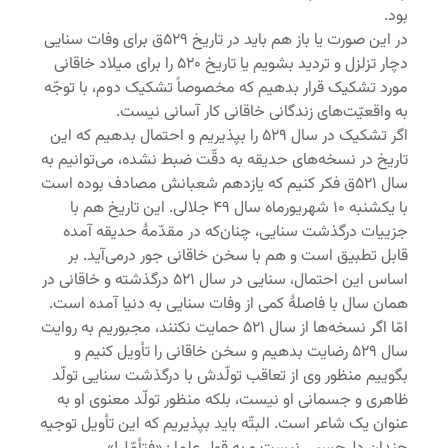
بود.
در این صورت یا باز هم باید در تاریخ ۵۲۹ق برای وفات سنایی
دچار تزلزل و تردید بشویم یا تاریخ ۵۲۰ را برای میلاد خاقانی
مورد تشکیک قرار بدهیم که مخصوصاً تشکیک دوم، با توجّه
به واقعیّت‌های زندگانی خاقانی کار آسانی نیست.
اگر تشکیک در سال ۵۲۹ را بپذیریم و احتمال بدهیم که این
تاریخ در نسخه‌های حدیقه به دقّت ضبط نشده، می‌توانیم به
سال ۵۲۱ق فکر کنیم که یازدهم شعبانش مصادف بوده است
با یکشنبه ۱۰ شهریورماه سال ۴۹ جلالی. این تاریخ هم با
جزییات درگذشت سنایی، چنان‌که در مقدّمۀ حدیقه آمده
قابل تطبیق است و هم با سخن خاقانی جور درمی‌آید. بر
اساس این احتمال، سنایی در سال ۵۲۱ درگذشته و خاقانی در
همان سال با فاصلۀ کمی از وفات سنایی به دنیا آمده است.
امّا اگر نسخه‌ها از سال ۵۲۱ حمایت نکنند، مجبوریم به روایت
سال ۵۲۹ رضایت بدهیم و سخن خاقانی را تأویل کنیم و
بگوییم منظور وی از تعاقب تولّدش با درگذشت سنایی تولّد
ظاهری و جسمانی او نیست، بلکه منظور تولّد معنوی او به
عنوان یک شاعر است. البتّه باید بپذیریم که این تأویل توجیه