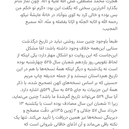
هجرت محمّد مصطفی، صلّی الله علیه و آله. چون نماز شام
بگذارد آخرترین سخنی که بگفت این بود: «کَرَم تو حَکَم من
بس بوَد» و خالی کرد به کوی بنوآباد در خانۀ عایشۀ نیکو،
رحمه الله و اثابه الجنّه و ایّانا بفضله و منّه. انّه سمیع
المجیب.
طبعاً باوجود چنین سند روشنی نباید در تاریخ درگذشت
سنایی این‌همه خلاف وجود داشته باشد؛ امّا مشکل
این‌جاست که این روایت دو اشکال مهمّ دارد؛ یکی اینکه از
لحاظ تقویمی روز یازدهم شعبان سال ۵۲۵ چهارشنبه بوده
است نه یک‌شنبه و دیگر اینکه همۀ نسخه‌ها با هم در این
تاریخ هم‌داستان نیستند و از جمله حدیقه چاپ مریم
حسینی که بر اساس نسخه‌های کهن تصحیح شده، با ذکر
همۀ این جزییات به جای ۵۲۵ به سال ۵۲۹ق اشاره دارد.
آیا سال ۵۲۹ می‌تواند تاریخ گم‌شدۀ ما باشد؟ چنین می‌نماید،
زیرا ۱۱ شعبان این سال مصادف بوده است با یکشنبه ۱۳
خرداد سال ۵۷ جلالی و ۲ ژوین ۱۱۳۵م. دقّت مصحّح و
دیرینگی نسخه‌ها نیز همین دریافت را تأیید می‌کند. تنها یک
نکته باقی می‌ماند و آن ادّعای خاقانی شروانی است که