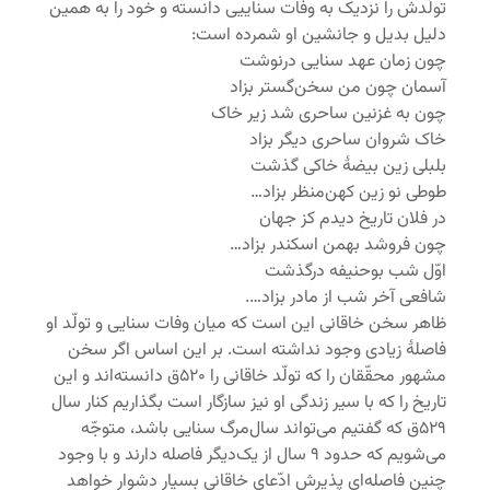
تولّدش را نزدیک به وفات سناییی دانسته و خود را به همین
دلیل بدیل و جانشین او شمرده است:
چون زمان عهد سنایی درنوشت
آسمان چون من سخن‌گستر بزاد
چون به غزنین ساحری شد زیر خاک
خاک شروان ساحری دیگر بزاد
بلبلی زین بیضۀ خاکی گذشت
طوطی نو زین کهن‌منظر بزاد…
در فلان تاریخ دیدم کز جهان
چون فروشد بهمن اسکندر بزاد…
اوّل شب بوحنیفه درگذشت
شافعی آخر شب از مادر بزاد….
ظاهر سخن خاقانی این است که میان وفات سنایی و تولّد او
فاصلۀ زیادی وجود نداشته است. بر این اساس اگر سخن
مشهور محقّقان را که تولّد خاقانی را ۵۲۰ق دانسته‌اند و این
تاریخ را که با سیر زندگی او نیز سازگار است بگذاریم کنار سال
۵۲۹ق که گفتیم می‌تواند سال‌مرگ سنایی باشد، متوجّه
می‌شویم که حدود ۹ سال از یک‌دیگر فاصله دارند و با وجود
چنین فاصله‌ای پذیرش ادّعای خاقانی بسیار دشوار خواهد