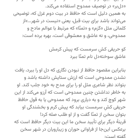
«دل‌بر» در توصیف ممدوح استفاده می‌کند.
به همین دلیل است که حافظ در بیت دوم غزل که، توضیحی
می‌تواند باشد برای بیت قبل، یعنی «نیست در شهر…»از
کلماتی مثل «کَرَم» و «تمنّا» که مرتبط با عوالم مادح و
ممدوحی، و نه عاشق و معشوقی است، بهره برده است:
کو حریفی کشِ سرمست که پیش کرمش
عاشق سوخته‌دل نام تمنّا ببرد
بنابراین مقصود حافظ از نبودن نگاری که دل او را ببرد، یافت
نشدن ممدوحی است که ارزش ستایش داشته باشد و
بتواند نظر شاعری مثل او را برای مدح به خود جلب کند. او
به خاطر نداشتن چنین ممدوحی است که آرزو می‌کند از این
شهر کوچ کند و به دیاری برود که ممدوحی یا به قول حافظ
حریفی کشِ سرمست بیابد که پیش کرم و بخشندگی او
بتوان سخن از تمنّا گفت و از او طلب صله کرد!
قرینۀ دیگر برای تأیید سخن ما این بیت دیگر حافظ است که
برعکس این‌جا از فراوانی حوران و زیبارویان در شهر سخن
گفته است: