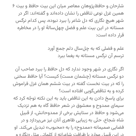
شارحان و حافظ‌پژوهان معاصر میان این بیت حافظ و بیت ۶
همین غزل نوعی تناقض را نشان داده‌اند و گفته‌اند: اگر در
شهر هیچ نگاری که دل شاعر را ببرد نبوده، پس کدام نرگس
مستانه در این بیت علم و فضل چهل‌سالۀ او را در مخاطره
قرار داده است:
علم و فضلی که به چل‌سال دلم جمع آورد
ترسم آن نرگس مستانه به یغما ببرد
اگر نگاری در شهر وجود ندارد که دل حافظ را ببرد صاحب آن
دو نرگس مستانه (چشمان مست) کیست؟ آیا حافظ سخنی
را که در بیت نخست گفته در بیت ششم همان غزل فراموش
کرده و به تناقض‌گویی افتاده است؟
برای پاسخ دادن به این تناقض باید به این نکته توجّه کرد که
سیمای ممدوح و معشوق در شعر حافظ گاه به هم نزدیک
می‌شود و حافظ در ستایش برخی از ممدوحانش، از قبیل
شاه شجاع، حتّی به زیبایی ظاهری آنان نیز می‌پردازد و در
فضایی صمیمانه «ممدوح» را به «محبوب» تبدیل می‌کند. او
در این قبیل موارد با ظرافت شاعرانه از کلماتی مثل «نگار» و