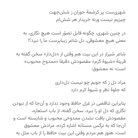
شهری‌ست پر کرشمۀ حوران ز شش‌جهت
چیزیم نیست ورنه خریدار هر شش‌ام
در چنین شهری، چگونه قابل تصوّر است هیچ نگاری، به
معنی هیچ معشوقی، دل شاعر زیباپرست ما را نبرد؟!
شاعر شیراز در این بیت هم وقتی از «دل‌دار» سخن گفته به
قرینۀ «شیوۀ کَرَم» مقصودش دقیقآ «ممدوح محبوب»
است؛ نه معشوق:
مراد دل ز که جویم چو نیست دل‌داری
که جلوۀ نظر و شیوۀ کرم دارد
بنابراین تناقضی در غزل حافظ وجود ندارد و آن‌جا که از نبودن
نگاری که دل او را ببرد، سخن گفته، از باب استعاره،
مقصودش یافت نشدن ممدوحی محبوب و شایسته است و
آن‌جا که به نرگس مستانه اشاره کرده، مرادش معشوق
است. هنوز هم مردم وقتی این بیت حافظ را از باب مثل به