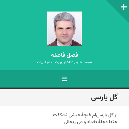
ستون‌کناری
فصل فاصله
سروده ها و یادداشتهای یک معلم ادبیات
فهرست
رفتن
گل پارسی
به
نوشته‌ها
از گل پارسی‌ام غنچۀ عیشی نشکفت
حبّذا دجلۀ بغداد و می ریحانی