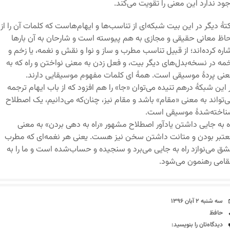
ود ندارد این معنی را تقویت می‌کند.
تۀ دیگر در این بیت شبکه‌ای از تناسب‌ها و ایهام‌هاست که کلمات آن را از
اظ معانی حقیقی و مجازی به هم پیوسته است و شارحان به آن بارها
اره کرده‌اند؛ از قبیل تناسب مطرب و ساز و نوا و نقش و نغمه، یا زخم و
مه در نسخه‌بدل‌های دیگر بیت، و فعل زدن به معنی نواختن و راه که به
نی پردۀ موسیقی است. همۀ ای کلمات مفهوم موسیقایی دارند.
 این شبکۀ درهم تنیده می‌توان «جا» را هم افزود که از باب ایهام ترجمه
‌تواند به معنی «مقام» باشد و مقام نیز، چنان‌که می‌دانیم، یک اصطلاح
اخته‌شدۀ موسیقی است.
ه به جایی داشتن یادآور اصطلاح مشهور «راه به دهی بردن» به معنی
تبر بودن و متانت داشتن سخن نیز هست. یعنی هر نغمه‌ای که مطرب
ق می‌نوازد راه به جایی می‌برد و سنجیده و حساب‌شده است و ما را به
امی رهنمون می‌شود.
تاریخ
سه شنبه ۲ آبان ۱۳۹۶
برچسب‌ها
حافظ
دیدگاه‌ها
دیدگاه‌تان را بنویسید: