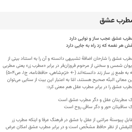
طرب عشق
رد
رب عشق عجب ساز و نوایی دارد
ش هر نغمه که زد راه به جایی دارد
رب عشق را شارحان اضافۀ تشبیهی دانسته و آن را به استناد بیتی از
وان شمس و سخنی از مرحوم فروزان‌فر در برابر «مطرب زر» یعنی مطربی
 به طمع زر ساز زند دانسته‌اند (← خرّم‌شاهی، حافظ‌نامه، ج۱، ص۵۰۴)
ن معانی البتّه صحیح هستند، امّا به اعتبار این بیت از سنایی می‌توان
رب عشق را در برابر مطرب عقل هم معنی کرد:
 مطربتان عقل و دگر مطرب عشق است
 ساقیتان حور و دگر ساقی روح است
ابل پیوستۀ مراتبی از عقل با عشق در فرهنگ عرفا و اینکه مطرب زر
لیفش از نظر حافظ مشخّص است و در برابر مطرب عشق امکان عرض