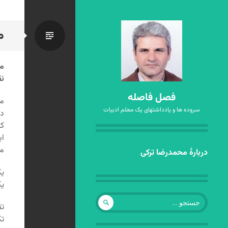
م
استاندا
مط
نق
فصل فاصله
مط
سروده ها و یادداشتهای یک معلم ادبیات
دی
که
ای
مط
رفتن
دربارهٔ محمدرضا ترکی
به
یک
نوشته‌ها
یک
جستجو
تق
برای:
تک