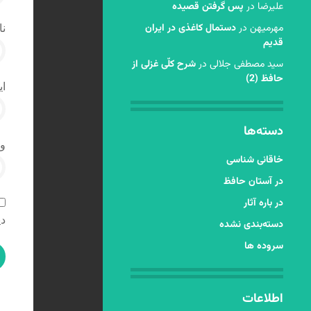
عليرضا
در
پس گرفتن قصیده
مهرمیهن
در
دستمال کاغذی در ایران
نا
قدیم
سید مصطفی جلالی
در
شرح کلّی غزلی از
حافظ (2)
ای
دسته‌ها
و
خاقانی شناسی
در آستان حافظ
در باره آثار
دی
دسته‌بندی نشده
سروده ها
اطلاعات