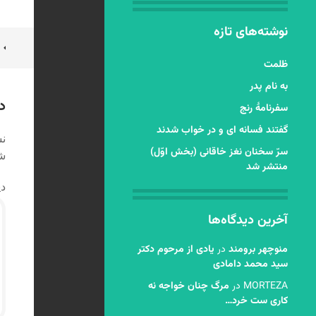
نوشته‌های تازه
ن
ظلمت
ن
به نام پدر
د
سفرنامۀ رنج
گفتند فسانه ای و در خواب شدند
نش
سرّ سخنان نغز خاقانی (بخش اوّل)
شد
منتشر شد
دی
آخرین دیدگاه‌ها
منوچهر برومند
در
یادی از مرحوم دکتر
سید محمد دامادی
MORTEZA
در
مرگ چنان خواجه نه
کاری ست خرد…