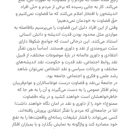
رایج شده است که مردم را از قضاوت، به صورت کلّی، منع
می‌کند. کار به جایی رسیده که برخی از مردم و حتّی افراد
اندیشه‌ورز با افتخار اعلام می‌کنند که ما قضاوت نمی‌کنیم و
حقّ قضاوت به خودمان نمی‌دهیم!
وقتی از این افراد دلیل این قضاوت را می‌پرسیم بلافاصله به
مواردی مثل محدود بودن قدرت اندیشه و دانش انسانی
استناد می‌کنند. این درحالی است که جوامع شکوفا دارای
سنّت نیرومندی از نقد و داوری هستند. اساساً بدون تفکّر
انتقادی و داوری عالمانه در بارۀ موضوعات مختلف، از قبیل
نقد روابط اجتماعی، نقد قدرت و حکومت، نقد اندیشه‌های
مختلف و جریانات سیاسی و نقد اشخاص نمی‌توان شاهد
رشد علمی و فکری و اجتماعی جامعه بود.
در جامعۀ بی‌نقد و قضاوتِ درست غوغاسالاران و عوام‌فریبان
زمام افکار عمومی را به دست می‌گیرند و آن را به هر جا که
خاطرخواهشان است خواهند کشید و در پناه «قضاوت
ممنوع!» خود را از داوری و نقد در امان نگاه خواهند داشت!
امّا در جامعه‌ای که مردم با تفکّر انتقادی پرورش یافته‌اند،
کسی نمی‌تواند با فشار تبلیغات رسانه‌ای واقعیّت‌ها را به نفع
خود مصادره کند و واژگونه به نمایش بگذارد و با بمباران افکار