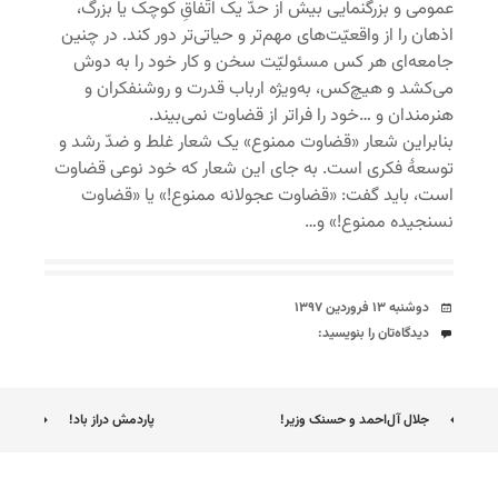
عمومی و بزرگنمایی بیش از حدّ یک اتّفاقِ کوچک یا بزرگ،
اذهان را از واقعیّت‌های مهم‌تر و حیاتی‌تر دور کند. در چنین
جامعه‌ای هر کس مسئولیّت سخن و کار خود را به دوش
می‌کشد و هیچ‌کس، به‌ویژه ارباب قدرت و روشنفکران و
هنرمندان و …خود را فراتر از قضاوت نمی‌بیند.
بنابراین شعار «قضاوت ممنوع» یک شعار غلط و ضدّ رشد و
توسعۀ فکری است. به جای این شعار که خود نوعی قضاوت
است، باید گفت: «قضاوت عجولانه ممنوع!» یا «قضاوت
نسنجیده ممنوع!» و…
تاریخ
دوشنبه ۱۳ فروردین ۱۳۹۷
دیدگاه‌ها
دیدگاه‌تان را بنویسید:
ناوبری
جلال آل‌احمد و حسنک وزیر!
پاردمش دراز باد!
نوشته