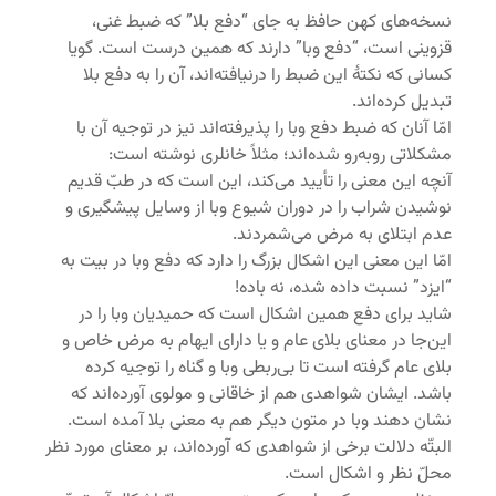
نسخه‌های کهن حافظ به جای “دفع بلا” که ضبط غنی،
قزوینی است، “دفع وبا” دارند که همین درست است. گویا
کسانی که نکتۀ این ضبط را درنیافته‌اند، آن را به دفع بلا
تبدیل کرده‌اند.
امّا آنان که ضبط دفع وبا را پذیرفته‌اند نیز در توجیه آن با
مشکلاتی روبه‌رو شده‌اند؛ مثلاً خانلری نوشته است:
آنچه این معنی را تأیید می‌کند، این است که در طبّ قدیم
نوشیدن شراب را در دوران شیوع وبا از وسایل پیشگیری و
عدم ابتلای به مرض می‌شمردند.
امّا این معنی این اشکال بزرگ را دارد که دفع وبا در بیت به
“ایزد” نسبت داده شده، نه باده!
شاید برای دفع همین اشکال است که حمیدیان وبا را در
این‌جا در معنای بلای عام و یا دارای ایهام به مرض خاص و
بلای عام گرفته است تا بی‌ربطی وبا و گناه را توجیه کرده
باشد. ایشان شواهدی هم از خاقانی و مولوی آورده‌اند که
نشان دهند وبا در متون دیگر هم به معنی بلا آمده است.
البتّه دلالت برخی از شواهدی که آورده‌اند، بر معنای مورد نظر
محلّ نظر و اشکال است.