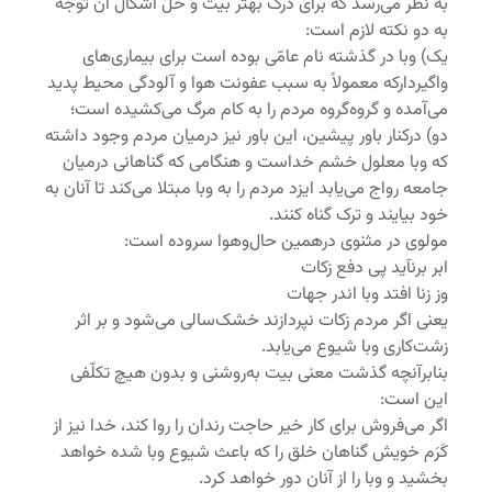
به نظر می‌رسد که برای درک بهتر بیت و حلّ اشکال آن توجّه
به دو نکته لازم است:
یک) وبا در گذشته نام عامّی بوده است برای بیماری‌های
واگیردارکه معمولاً به سبب عفونت هوا و آلودگی محیط پدید
می‌آمده و گروه‌گروه مردم را به کام مرگ می‌کشیده است؛
دو) درکنار باور پیشین، این باور نیز درمیان مردم وجود داشته
که وبا معلول خشم خداست و هنگامی که گناهانی درمیان
جامعه رواج می‌یابد ایزد مردم را به وبا مبتلا می‌کند تا آنان به
خود بیایند و ترک گناه کنند.
مولوی در مثنوی درهمین حال‌وهوا سروده است:
ابر برنآید پی دفع زکات
وز زنا افتد وبا اندر جهات
یعنی اگر مردم زکات نپردازند خشک‌سالی می‌شود و بر اثر
زشت‌کاری وبا شیوع می‌یابد.
بنابرآنچه گذشت معنی بیت به‌روشنی و بدون هیچ تکلّفی
این است:
اگر می‌فروش برای کار خیر حاجت رندان را روا کند، خدا نیز از
کَرَم خویش گناهان خلق را که باعث شیوع وبا شده خواهد
بخشید و وبا را از آنان دور خواهد کرد.