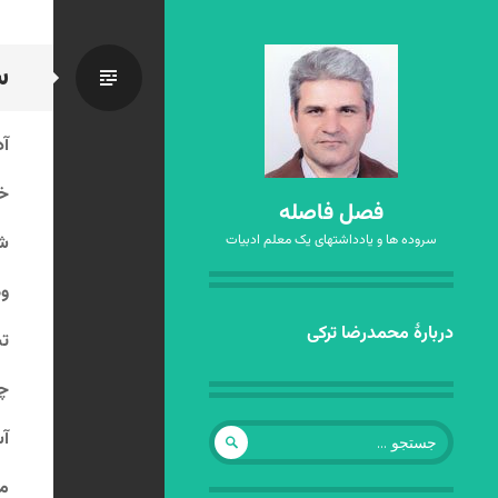
س
استاندا
آد
خو
فصل فاصله
سروده ها و یادداشتهای یک معلم ادبیات
شد
وه
رفتن
دربارهٔ محمدرضا ترکی
تس
به
نوشته‌ها
چو
جستجو
آس
برای:
ما