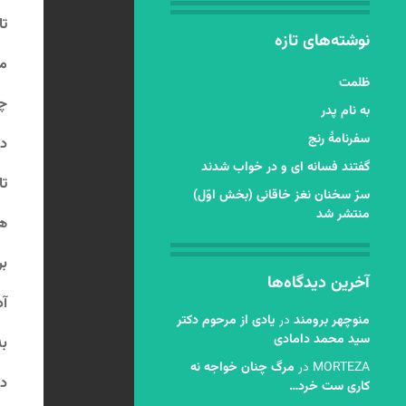
تا
نوشته‌های تازه
مو
ظلمت
چو
به نام پدر
سفرنامۀ رنج
دو
گفتند فسانه ای و در خواب شدند
تا
سرّ سخنان نغز خاقانی (بخش اوّل)
منتشر شد
هی
بر
آخرین دیدگاه‌ها
آد
منوچهر برومند
در
یادی از مرحوم دکتر
سید محمد دامادی
به
MORTEZA
در
مرگ چنان خواجه نه
در
کاری ست خرد…