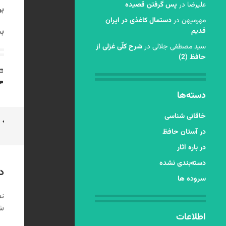
عليرضا
در
پس گرفتن قصیده
بر
مهرمیهن
در
دستمال کاغذی در ایران
قدیم
بش
سید مصطفی جلالی
در
شرح کلّی غزلی از
حافظ (2)
دسته‌ها
خاقانی شناسی
ن
در آستان حافظ
ن
در باره آثار
دسته‌بندی نشده
د
سروده ها
نش
شد
اطلاعات