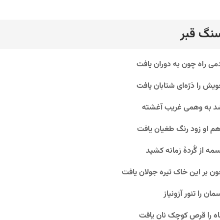
نگ قبر
رد
می راه چون به دوران یافت
یش را ذرّه‌ای شتابان یافت
 به وهمی غریب آغشته
م او زود رنگ طغیان یافت
مه از گُردۀ زمانه کشید
ن بر این خاک تیره جولان یافت
مان را تنور آزونیاز
ه را قرص کوچک نان یافت