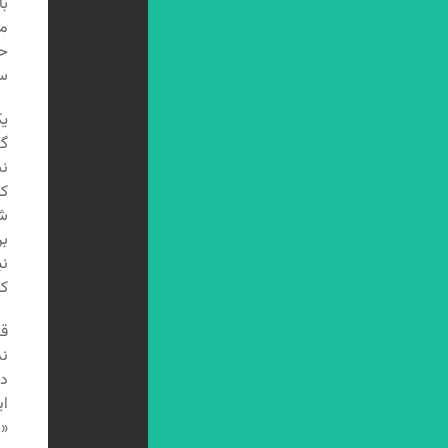
با
مج
ح
سع
یک
گذ
نش
که
شن
بر
نی
که
قط
ند
در
ای
«ا