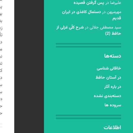
عليرضا
در
پس گرفتن قصیده
پی
مهرمیهن
در
دستمال کاغذی در ایران
بو
قدیم
به
سید مصطفی جلالی
در
شرح کلّی غزلی از
زی
حافظ (2)
تأ
در
می
دسته‌ها
نی
تص
خاقانی شناسی
که
دی
در آستان حافظ
سع
در باره آثار
ست
دسته‌بندی نشده
«خ
سروده ها
حذ
حک
اطلاعات