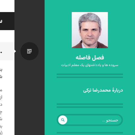
س
…
استاندا
فصل فاصله
سروده ها و یادداشتهای یک معلم ادبیات
به
شب
رفتن
مض
دربارهٔ محمدرضا ترکی
به
از
نوشته‌ها
در
چه
جستجو
شر
برای:
به
(ف