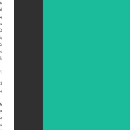
طب
ام
بر
سر
نک
به
کس
سر
با
یع
گر
بس
یع
مع
در
سر