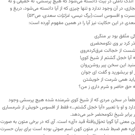
 اندک تأمّلی در بیت دانسته می‌شود که هیچ پرسشی، نه حقیقی و نه
ازی، در آن وجود ندارد و تنها چیزی که از آیا دانسته می‌شود، دریغ و
سرت و افسوس است.(برگ نیسی،
غزلیّات سعدی
، ص۵۳)
دی در این حکایت نیز آیا را در همین مفهوم آورده است:
ی متّفق بود بر منکَری
ر کرد بر وی نکومحضری
ست از خجالت عرق‌کرده‌روی
 آیا خجل گشتم از شیخ کوی!
ید این سخن پیر روشن‌روان
 او بربشورید و گفت ای جوان
اید همی شرمت از خویشتن
 حق حاضر و شرم داری ز من؟
عاً در سخن مردی که از شیخ کوی شرمنده شده هیچ پرسشی وجود
ارد و او با تعبیر «آیا خجل گشتم…» فقط از افسوس خویش از شرمساری
 برابر شیخ نکومحضر خبر می‌دهد.
ن معنی آیا گویا تحوّل‌یافتۀ قید «آی» است. آی که در برخی متون به صورت
ی» هم ضبط شده، در متون کهن اسم صوتی بوده است برای بیان حسرت