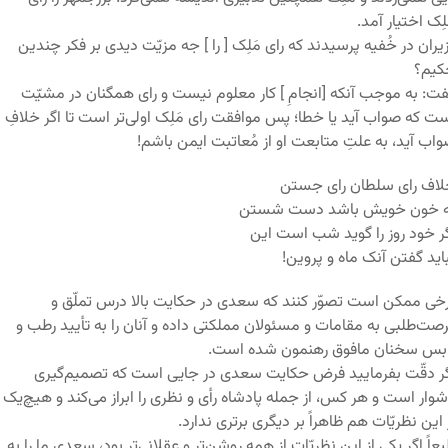
لِک اختیار آمد.
یران در خُفیه پرسیدند که رای مَلِک [ را ] جه مزیّت دیدی بر فکر چندین
کیم؟
ت: به موجب آنکه [انجامِ ] کار معلوم نیست و رای همگنان در مشیّت
ت که صواب آید یا خطا؛ پس موافقت رای مَلِک اولی‌تر است تا اگر خلافِ
اب آید، به علتِ متابعت او از مُعاتبت ایمن باشم!
اف رای سلطان رای جستن
ه خون خویش باشد دست شستن
ر خود روز را گوید شب است این
اید گفتن آنک ماه و پروین!
خی ممکن است تصوّر کنند که سعدی در حکایت بالا درس تملّق و
صت‌طلبی به مقامات و مسئولان مملکتی داده و آنان را به تأیید رطب و
بس سخنان مافوق رهنمون شده است.
ر دقّت بفرمایید فرض حکایت سعدی در جایی است که تصمیم‌گیری
وار است و هر کس، از جمله پادشاه رأی و نظری را ابراز می‌کند و هیچ‌یک
 این نظریّات هم ظاهراً بر دیگری برتری ندارد.
عاً اگر یکی از این نظریّات از همه روشن‌تر و عقلانی‌تر بود، سعدی ما را به