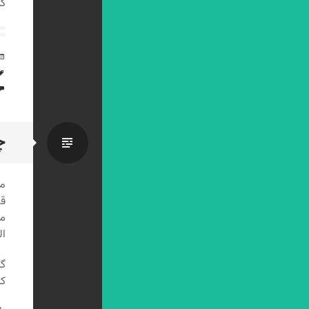
کن
چ
استاندا
مع
قد
می
ال
گف
که