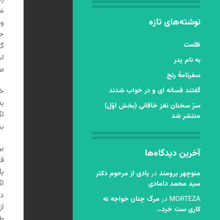
مَ
نوشته‌های تازه
وز
ح
ظلمت
گف
اس
به نام پدر
صو
سفرنامۀ رنج
گفتند فسانه ای و در خواب شدند
خل
ب
سرّ سخنان نغز خاقانی (بخش اوّل)
اگ
منتشر شد
بب
بر
آخرین دیدگاه‌ها
فر
یا
منوچهر برومند
در
یادی از مرحوم دکتر
اگ
سید محمد دامادی
دش
MORTEZA
در
مرگ چنان خواجه نه
از
کاری ست خرد…
طب