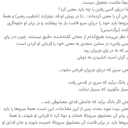
عاً علامت مفعول نیست.
ّا درپای کسی رفتن را چه باید معنی کرد؟
خی آن را معنی کرده‌اند: …تا در پیش او قد نیفرازند (خطیب رهبر) و همۀ
وها باید خود را درپای سروِ قامت یار ما بیفکنند و در برابر او جلوه‌گری
نند (برگ‌نیسی)
 نظر می‌رسد هیچ‌کدام از معانی گفته‌شده، دقیق نیستند. چون «در پای
ی رفتن» در سخن سعدی به معنی خود را قربانی او کردن است:
 که نه در پای عزیزان رود
ر گران است کشیدن به دوش
نی سری که درپای عزیزان قربانی نشود…
 بانگ برآید که سری در قدمی رفت
یار مگویید که بسیار نباشد
نی اگر بانگ برآید که عاشقی فدای معشوقی شد…
نی بیت مورد بحث، پس از این مقدّمات، این است: همۀ سروها را باید
 برابر آن معشوق سروبالا خماند و دوتا کرد تا قربانی او شوند، یا همۀ
وها باید در برابر قامت آن معشوق سروبالا خمیده شوند و جان فدای او