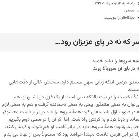
تاریخ
پنجشنبه ۱۳ اردیبهشت ۱۳۹۷
برچسب‌ها
سعدی
دیدگاه‌ها
دیدگاه‌تان را بنویسید:
ر که نه در پای عزیزان رود…
رد
ه سروها را بباید خمید
 در پای آن سروبالا روند
دی درعین اینکه زبانی سهلِ ممتنع دارد، سخنش خالی از دقّت‌هایی
یست.
لاً «خمید» را در بیت بالا که بیتی است از یک غزل دل‌نشین او، هم
‌توان به معنی متعدّی، یعنی به معنی «خماند» گرفت و هم به معنی لازم
 در صورت اوّل باید معنی کرد: همۀ سروها را باید در برابر قامت معشوق
اند و دوتا کرد و به کرنش واداشت، امّا اگر آن را در معنی دوم بگیریم
نی می‌شود: همۀ سروها باید در برابر قامت او خم شوند و کرنش کنند.
ا» در این فرض علامت مبتدا خواهد بود که معمولاً پس از نهاد می‌آید و