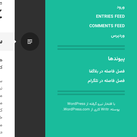
ورود
ENTRIES FEED
COMMENTS FEED
وردپرس
س
استاندا
پیوندها
هم
که
فصل فاصله در بلاگفا
سع
فصل فاصله در تلگرام
ن
مث
می
با افتخار نیرو گرفته از WordPress
پوسته: Writr کاری از
WordPress.com
.
که
خم
مع
«ر