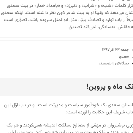
رار کلمات «شب» و «شراب» و «نیرزد» و «بامداد خمار» در بیت سعدی
ان می‌دهد که یقیناً او به بیت شاعر کهن نظر داشته است. اینکه سعدی
فاً از باب توارد و تصادف بیتی مثل ابوالمثل سروده باشد، تصوّری است
 عقلش، به‌سادگی، نمی‌کند تصدیق!
تاریخ
جمعه ۲۳ آذر ۱۳۹۷
برچسب‌ها
سعدی
دیدگاه‌ها
دیدگاه‌تان را بنویسید:
نک ماه و پروین!
رد
ستان سعدی یک خودآموز سیاست و مدیریّت است. او در باب اوّل این
اب شریف این حکایت را آورده است:
رای نوشیروان در مهمّی از مصالح مملکت اندیشه همی‌کردند و هر یک
یی همی‌زدند و مَلِک همچنین تدبیری اندیشه همی‌کرد. بزرجمهر را رای