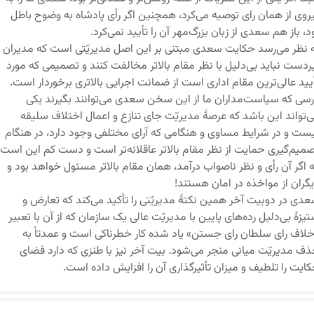
روی از همان رای توصیه می‌کرد، همچنین اگر رأی پادشاه به وضوح باطل
د، باز هم سعدی از زبان بزرگ‌مهر آن را تأیید نمی‌کرد.
 نظر می‌رسد حکایت سعدی مبتنی بر این اصل مدیریّتی است که مدیران
ردست نباید بی‌دلیل با نظر مقام بالاتر مخالفت کنند و تصمیمی که مورد
یید عالی‌ترین مقام اداری است از ضمانت اجرایی بالاتری برخوردار است.
سی که سیاست‌مداران ما از این سخن سعدی می‌توانند بگیرند یکی
‌تواند این باشد که عرصۀ مدیریّت جای تنازع و اعمال اختلاف سلیقه
ست و در شرایط مساوی و هنگامی که آرای مختلفی وجود دارد، در هنگام
میم‌گیری حمایت از نظر مقام بالاتر عاقلانه‌تر است و دست کم این است
 اگر آن رأی و نظر ناصواب درآمد، همان مقام بالاتر مسئول خواهد بود و
گران از مواخذه در امان هستند!
دی در دوبیت آخر همین نکتۀ مدیریّتی را تأکید می‌کند که تعارض و
یزۀ بی‌دلیل رده‌های پایین با مدیریّت عالی یک سازمان که از آن با تعبیر
لاف رای سلطان رای جستن» یاد شده کار خطرناکی است و عمدتاً به
ف مدیریّت میانی منجر می‌شود. بیت آخر نیز با طنزی که دارد فضای
ایت را تلطیف و میزان تأثیرگذاری آن را افزایش داده است.