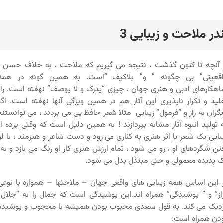
ندر ملاحت و زیبایی 3
رد
 آنچه تا کنون گذشت ، نتیجه می گیریم که ملاحت ، به خلاف حسن ،
اقعیتی” بی چگونه ” و” بلاکیف “است. به همین گونه در همه
هکارهای ادبی و هنری جهان ، چیزی “یدرک و لا یوصف” نهفته است. راز
لید و تکرار ناپذیری این آثار هم در همین ویژگی آنها نهفته است. اگر
گران به راز و “فرمول” زیبایی مثلا شعر حافظ پی می بردند ، می توانستند
 تولید انبوه آثار مشابه بپردازند ! به همین دلیل است که وقتی پرده از
بایی یک شعر یا اثر هنری به کناری می رود و دست شاعر و هنرمند ، با لو
تن شگردهای او ، رو می شود ، تمام ارزش هنری کار او رنگ می بازد و به
 پدیده معمولی و حتی مبتذل بدل می شود.
 این اساس همه زیبایی های واقعی جهان – ملاحتها – همواره با نوعی
از” و ” پوشیدگی” همراه اند.این پوشیدگی است که جمال را به “جلال”
دیک می کند. به قول سعدی محبوب بودن همیشه با محجوب و پوشیده
دن همراه است: