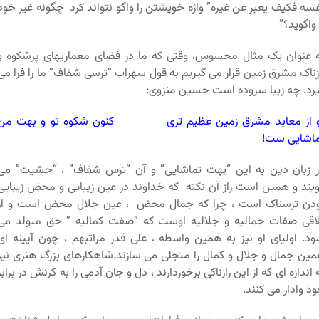
سه فکیف یعبر عن غیره” واژه خویشتن را واگو نتواند کرد چگونه غیر خود
 واگوید؟”
 عنوان یک مثال محسوس، وقتی که ما در فضای معماریهای پرشکوه و
زناک مشرق زمین قرار می گیریم به قول سهراب “ترسی شفاف” ما را فرا می
رد. چه زیبا سروده است حسین منزوی:
و از معابد مشرق زمین عظیم تری کنون شکوه تو و بهت من
ماشایی ست!
 زبان دین به این “بهت تماشایی” و آن “ترس شفاف” ، “خشیت” می
یند و همین است راز آن نکته که خداوند در عین زیبایی و محض زیبایی
ودن ترسناک است ، چرا که جمال محض ، عین جلال محض است و از
اقی صفات جمالیه و جلالیه اوست که “صفت کمالیه ” حق متولد می
د. اولیای او نیز به همین واسطه ، علی قدر مراتبهم ، چون آیینه ای
ین جمال و جلال و کمال را متجلی می سازند.شاهکارهای بزرگ هنری نیز
 اندازه ای که از این رازناکی برخوردارند ، دل و جان آدمی را به کرنش در برابر
د وادار می کنند.