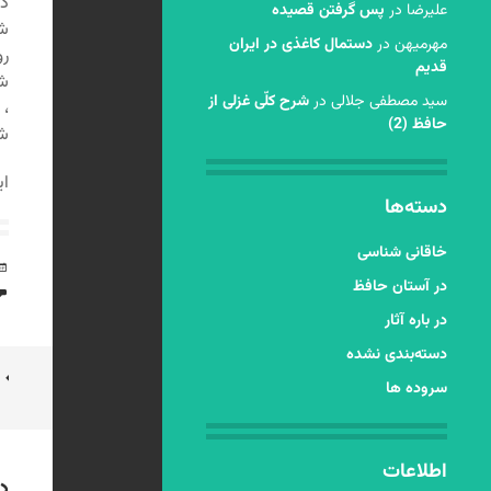
در
عليرضا
در
پس گرفتن قصیده
شد
مهرمیهن
در
دستمال کاغذی در ایران
رو
قدیم
شد
سید مصطفی جلالی
در
شرح کلّی غزلی از
، 
حافظ (2)
شع
ای
دسته‌ها
خاقانی شناسی
در آستان حافظ
در باره آثار
دسته‌بندی نشده
ن
سروده ها
ن
اطلاعات
د