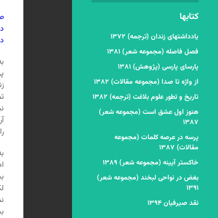
کتابها
صا
دو
یادداشتهای زندان (ترجمه) ۱۳۷۲
در
فصل فاصله (مجموعه شعر) ۱۳۸۱
به
پارسای پارسی (پژوهش) ۱۳۸۱
پر
از واژه تا صدا (مجموعه مقالات) ۱۳۸۲
زن
تم
تاریخ و تطور علوم بلاغت (ترجمه) ۱۳۸۲
نی
هنوز اول عشق است (مجموعه شعر)
آر
۱۳۸۷
را
پرسه در عرصه کلمات (مجموعه
مقالات) ۱۳۸۷
به
خاکستر آیینه (مجموعه شعر) ۱۳۸۹
اد
بی
بغض در نواحی لبخند (مجموعه شعر)
لک
۱۳۹۱
نم
نقد صیرفیان ۱۳۹۴
بی