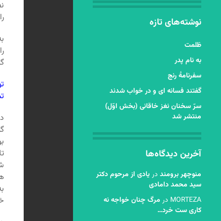
نف
را
نوشته‌های تازه
به
ظلمت
را
به نام پدر
گی
سفرنامۀ رنج
ت
گفتند فسانه ای و در خواب شدند
ت
سرّ سخنان نغز خاقانی (بخش اوّل)
منتشر شد
در
گو
ب
آخرین دیدگاه‌ها
تل
شو
منوچهر برومند
در
یادی از مرحوم دکتر
هم
سید محمد دامادی
به
MORTEZA
در
مرگ چنان خواجه نه
خو
کاری ست خرد…