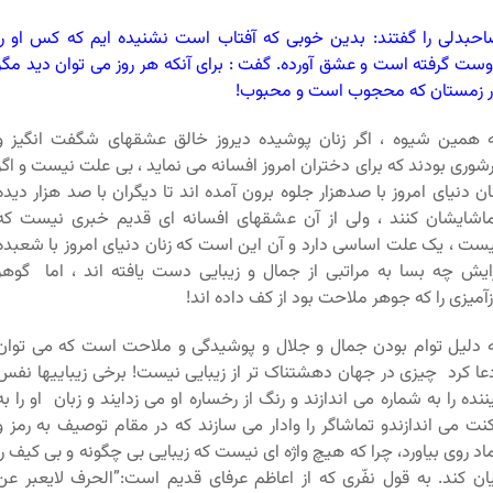
حبدلی را گفتند: بدین خوبی که آفتاب است نشنیده ایم که کس او را
ست گرفته است و عشق آورده. گفت : برای آنکه هر روز می توان دید مگر
 زمستان که محجوب است و محبوب!
 همین شیوه ، اگر زنان پوشیده دیروز خالق عشقهای شگفت انگیز و
شوری بودند که برای دختران امروز افسانه می نماید ، بی علت نیست و اگر
ان دنیای امروز با صدهزار جلوه برون آمده اند تا دیگران با صد هزار دیده
اشایشان کنند ، ولی از آن عشقهای افسانه ای قدیم خبری نیست که
ست ، یک علت اساسی دارد و آن این است که زنان دنیای امروز با شعبده
ایش چه بسا به مراتبی از جمال و زیبایی دست یافته اند ، اما گوهر
زآمیزی را که جوهر ملاحت بود از کف داده اند!
 دلیل توام بودن جمال و جلال و پوشیدگی و ملاحت است که می توان
عا کرد چیزی در جهان دهشتناک تر از زیبایی نیست! برخی زیباییها نفس
ننده را به شماره می اندازند و رنگ از رخساره او می زدایند و زبان او را به
نت می اندازندو تماشاگر را وادار می سازند که در مقام توصیف به رمز و
اد روی بیاورد، چرا که هیچ واژه ای نیست که زیبایی بی چگونه و بی کیف را
ان کند. به قول نفّری که از اعاظم عرفای قدیم است:”الحرف لایعبر عن