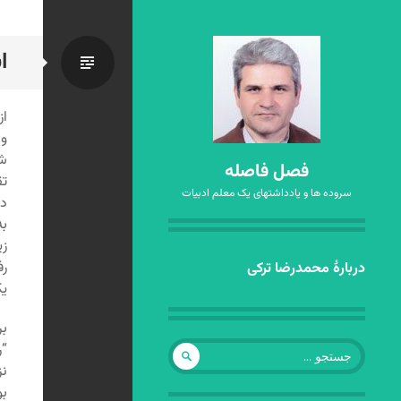
ا
استاندا
از
و
شا
فصل فاصله
تق
سروده ها و یادداشتهای یک معلم ادبیات
دی
به
زی
رفتن
رف
دربارهٔ محمدرضا ترکی
به
یک
نوشته‌ها
بر
جستجو
“ر
برای:
نز
بو