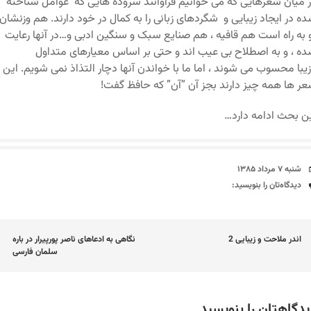
 میان شعرهایی که می خوانیم فراوانند سروده هایی که عوامل شناخته
ه در ایجاد زیبایی و شگردهای زبانی را به کمال در خود دارند. هم وزنشان
 به راه است هم قافیه ، هم صنایع سبک و سنگین ادبی و…در آنها رعایت
ه ، و به اصطلاح بی عیب اند و حتی بر اساس معیارهای متداول
زیبا محسوب می شوند ، اما ما با خواندن آنها دچار التذاذ نمی شویم. این
ر ها همه چیز دارند بجز آن “آن” که حافظ گفت!
ن بحث ادامه دارد…
تاریخ
شنبه ۷ مرداد ۱۳۸۵
دیدگاه‌ها
دیدگاه‌تان را بنویسید:
اوبری
اندر ملاحت و زیبایی 2
نگاهی به ادعاهای ناصر پورپیرار در باره
سلمان فارسی
وشته
یدگاهتان را بنویسید