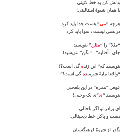
بدلش کن به خط لاتینی
با همان شیوهّ استالینی!
هرچه “
می
” هست جدا باید کرد
در همی نیست ، سوا باید کرد
“مثلا” را “
مثلن
” بنویسید
جای “آفتابه” ، “لگن” بنویسید!
بنویسید که” این زند
ه
گی است؟!”
“واقعا مایهّ شرمند
ه
گی است!”
عوض “همزه” در این بلعجبی
بنویسید “
ی
“ی یک وجبی!
ای برادر تو اگر باحالی
دست و پاکن خط دیجیتالی!
بگذر از شیوهّ فرهنگستان