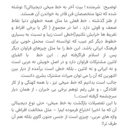
توضیح: شرمنده ! بیت آخر به خط میخی دیجیتالی!! نوشته
شده که تنها متخصصان فن قادر به خواندن آن هستند.
از طنز گذشته ، خط فعلی ما مثل همه خطهای دنیا نقاط
ضعف و قوتی دارد ، اما در مجموع ( اگر با برخی افراط و
تفریط ها خرابش نکنیم!)خطی است زیبا و نسبت به بسیاری
خطوط دیگر کم عیب که توانسته است محمل خوبی برای
فرهنگ ایرانی باشد. این خط را ما مثل چیزهای فراوان دیگر
پس از اسلام فراگرفته ایم . این خط با الفبای
لاتین مشترکات فراوان دارد و در اصل خویش نه عربی است
و نه ایرانی و نه لاتین ، بلکه خطی است برآمده از دیار بین
النهرین که آن را می توان میراث مشترک بشری دانست.
جالب است بدانیم که خط میخی نیز ، با همه کهنگی و از کار
افتادگی ، و علی رغم توهم برخی بی خبران ، از همان دیار
سرچشمه گرفته است…!
با این تفصیلات بازگشت به خط میخی- حتی نوع دیجیتالی
آن که ما اخیرا اختراع فرموده ایم! – مثل مخالفت افراطی با
واژه های عربی- چیزی است از جنس جنون گاوی بلکه هم آن
طرف تر!!