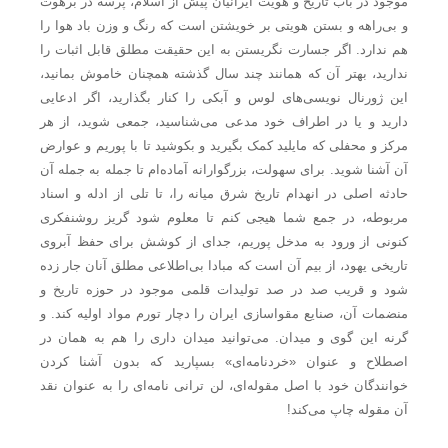
موجود در باب تاریخ و هویت ایرانیان پیش از اسلام، پرسه در برهوت
و بی‌راهه و بستن هویتی بر خویشتن است که رنگ و وزن باد هوا را
هم ندارد. اگر جسارت نگریستن به این حقیقت مطلق قابل اثبات را
ندارید، بهتر آن که همانند چند سال گذشته همچنان خاموش بمانید،
این ژورنال نویسی‌های لوس و آبکی را کنار بگذارید، اگر ادعایی
دارید و یا در اطراف خود مدعی می‌شناسید، جمعی شوید، از هر
مرکز و محفلی که مایلید کمک بگیرید و بکوشید تا با پوریم و عوارض
آن آشنا شوید. برای سهولت، بزرگوارانه آماده‌ام تا جمله به جمله آن
حادثه اصلی در انهدام تاریخ شرق میانه را، تا تلی از ادله و اسناد
مربوطه، در جمع شما هیجی کنم تا معلوم شود گریز روشنفکری
کنونی از ورود به مدخل پوریم، جدای از کوشش برای حفظ آبروی
تاریخی یهود، از بیم آن است که مبادا بی‌اطلاعی مطلق آنان جار زده
شود و قریب صد در صد تولیدات قلمی موجود در حوزه تاریخ و
منضمات آن، صنایع مقواسازی ایران را دچار تورم مواد اولیه کند. و
گرنه این گوی و میدان. می‌توانید میدان داری را هم به همان در
اصطلاح و عنوان «خردنامه‌ای» بسپارید که بدون آشنا کردن
خوانندگان خود با اصل مقوله‌ای، لن ترانی نامه‌ای را به عنوان نقد
آن مقوله چاپ می‌کند!