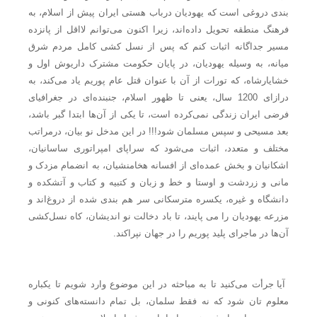
بندی دروغی است که یهودیان درباب هستی ایران پیش از اسلام، به
فرهنگ منطقه تحویل داده‌اند، زیرا اکنون می‌توانم لااقل از پانزده
مسیر جداگانه اثبات کنم که پس از نسل کشی کامل مردم شرق
میانه، به وسیله یهودیان، در پایان حکومت مشترک داریوش اول و
خشایارشاه، که تورات از آن با عنوان قتل عام پوریم یاد می‌کند، به
درازای 1200 سال، یعنی تا ظهور اسلام، جنبنده‌ای در جغرافیای
فرضی ایران زندگی نمی‌کرده است، تا یکی از آن‌ها ابتدا گبر باشد،
بعد مسیحی و سپس مسلمان شود!!! در این مدخل نو بیان، درمراتب
مختلف و متعدد، اثبات می‌شود که سراپای امپراتوری ساسانیان،
اشکانیان و بخش عمده‌ای از افسانه هخامنشیان، به انضمام مزدک و
مانی و زردشت و اوستا و خط و زبان و کتبیه و کتاب و آتشکده و
دانشگاه و غیره، یکسره مترسکانی سر هم بندی شده از دروغ‌اند و
مزرعه یهودیان را می پایند، تا باد دخالت نو اندیشان، کاه نسل‌کشی
آن‌ها در ماجرای پلید پوریم را در جهان نپراکند.
آیا جرأت می‌کنید تا به مباحثه در این موضوع وارد شویم تا یکباره
معلوم تان شود که نه فقط سلمان، بل تمام دانسته‌های کنونی و