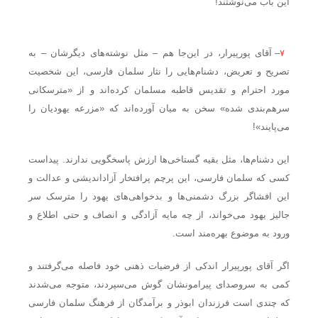
این باب می‌نوشتند!
۷
– آقای پورپیرار، در این‌جا هم – مثل نوشته‌های دیگرشان – به
تصریح و تعریض، دشنام‌هایی را نثار سلمان فارسی، این شخصیت
مورد احترام و تقدیس قاطبه مسلمان کرده‌اند و از «مترسکانی
سرهم‌بندی شده» سخن به میان آورده‌اند که «مزرعه یهودیان را
می‌پایند»!
این دشنام‌ها، مثل بقیه گستاخی‌ها ارزش پاسخگویی ندارند. پیداست
کسی که سلمان فارسی، این پرچم پرافتخار آزاداندیشی و عدالت و
این افشاگر بزرگ دشمنی‌ها و بدخواهی‌های یهود را مترسک سر
جالیز یهود می‌خواند، از چه مایه آزادگی و انصاف و حتی اطلاع و
ورود به موضوع بهره‌مند است.
اگر آقای پورپیرار اندکی از فرضیات ذهنی خود فاصله می‌گرفتند و
کمی به سروصدای پیرامونشان گوش می‌سپردند، متوجه می‌شدند
که چندی است فرزندان ابوذر و برآمدگان از فرهنگ سلمان فارسی