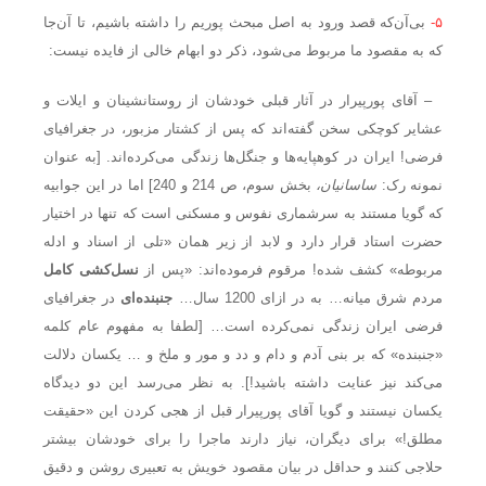
۵-
بی‌آن‌که قصد ورود به اصل مبحث پوریم را داشته باشیم، تا آن‌جا
که به مقصود ما مربوط می‌شود، ذکر دو ابهام خالی از فایده نیست:
– آقای پورپیرار در آثار قبلی خودشان از روستانشینان و ایلات و
عشایر کوچکی سخن گفته‌اند که پس از کشتار مزبور، در جغرافیای
فرضی! ایران در کوهپایه‌ها و جنگل‌ها زندگی می‌کرده‌اند. [به عنوان
نمونه رک:
ساسانیان،
بخش سوم، ص 214 و 240] اما در این جوابیه
که گویا مستند به سرشماری نفوس و مسکنی است که تنها در اختیار
حضرت استاد قرار دارد و لابد از زیر همان «تلی از اسناد و ادله
مربوطه» کشف شده! مرقوم فرموده‌اند: «پس از
نسل‌کشی کامل
مردم شرق میانه… به در ازای 1200 سال…
جنبنده‌ای
در جغرافیای
فرضی ایران زندگی نمی‌کرده است… [لطفا به مفهوم عام کلمه
«جنبنده» که بر بنی آدم و دام و دد و مور و ملخ و … یکسان دلالت
می‌کند نیز عنایت داشته باشید!]. به نظر می‌رسد این دو دیدگاه
یکسان نیستند و گویا آقای پورپیرار قبل از هجی کردن این «حقیقت
مطلق!» برای دیگران، نیاز دارند ماجرا را برای خودشان بیشتر
حلاجی کنند و حداقل در بیان مقصود خویش به تعبیری روشن و دقیق