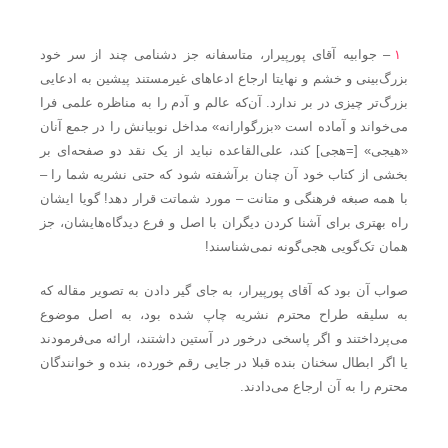
۱
– جوابیه آقای پورپیرار، متاسفانه جز دشنامی چند از سر خود
بزرگ‌بینی و خشم و نهایتا ارجاع ادعاهای غیرمستند پیشین به ادعایی
بزرگ‌تر چیزی در بر ندارد. آن‌که عالم و آدم را به مناظره علمی فرا
می‌خواند و آماده است «بزرگوارانه» مداخل نوبیانش را در جمع آنان
«هیجی» [=هجی] کند، علی‌القاعده نباید از یک نقد دو صفحه‌ای بر
بخشی از کتاب خود آن چنان برآشفته شود که حتی نشریه شما را –
با همه صبغه فرهنگی و متانت – مورد شماتت قرار دهد! گویا ایشان
راه بهتری برای آشنا کردن دیگران با اصل و فرع دیدگاه‌هایشان، جز
همان تک‌گویی هجی‌گونه نمی‌شناسند!
صواب آن بود که آقای پورپیرار، به جای گیر دادن به تصویر مقاله که
به سلیقه طراح محترم نشریه چاپ شده بود، به اصل موضوع
می‌پرداختند و اگر پاسخی درخور در آستین داشتند، ارائه می‌فرمودند
یا اگر ابطال سخنان بنده قبلا در جایی رقم خورده، بنده و خوانندگان
محترم را به آن ارجاع می‌دادند.