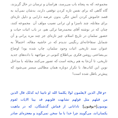
مجموعه، که به پنجاه باب می‌رسد، هراسان و ترسان در حال گریزند،
گاه گاهی که برای نفس تازه کردن توقفی دارند، بدشان نمی‌آید به
قصد خاموش کردن آتش جگر، بدون عرضه دارایی و دلیل تازه‌ای
برای مقابله، چند ناسزا و لن ترانی نصیب مولف آن مجموعه کنند،
چنان که در نوشته آقای محمدرضا ترکی هم، در باب اثبات حیات و
حضور سلمان در تاریخ اسلام، چیز تازه‌ای جز چند مزه پرانی و آن
شمایل سقاخانه‌ای رنگینی ندیدم که در حاشیه مقاله، احتمالاً به
عنوان سند تاریخی اثبات وجود سلمان، چاپ شده بود! اوضاع
بی‌بضاعتی روشن فکری بی‌اطلاع کنونی در مواجهه با داده‌های جدید
تاریخی، تا آن‌جا به هم ریخته است که تصور می‌کنند مقابله با مداخل
نوین این کتاب‌ها، با تکرار دوباره همان مطالبی میسر می‌شود که
پیش‌تر باطل شده است!
«و قال الذین لایعلمون لولا یکلمنا الله او تاتینا ایه کذلک قال الذین
من قبلهم مثل قولهم تشابهت قلوبهم قد بینا الایات لقوم
یومنون
[=یوقنون]
؛ نادانانی از قماش گذشتگان، که در ماهیت
یکسان‌اند، می‌گویند چرا خدا با ما سخن نمی‌گوید و معجزه‌ای صادر