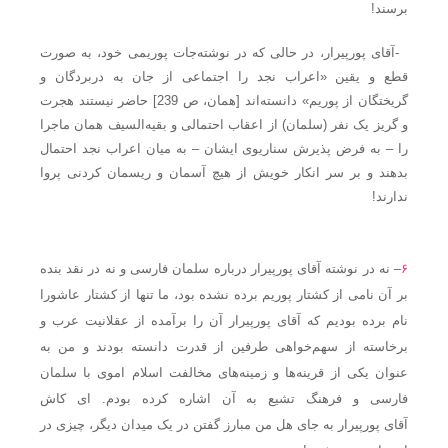
برسند!
-آقای پورپیرار، در حالی که در نوشته‌جات پوریمی خود، به صورت
قطع و یقین «اعراب نجد را اجتماعی از جان به دربردگان و
گریختگان از پوریم» دانسته‌اند [همان، ص 239] حاضر نیستند هجرت
و گریز یک نفر (سلمان) از اعقاب احتمالی و بقیه‌السیف همان ماجرا
را – به فرض پذیرش سناریوی ایشان – به میان اعراب نجد احتمال
بدهند و بر سر انکار خویش از هیچ آسمان و ریسمان کردنی پروا
ندارند!
۶
– نه در نوشته آقای پورپیرار درباره سلمان فارسی و نه در نقد بنده
بر آن نامی از کشتار پوریم برده نشده بود، ما تنها از کشتار عاشورا
نام برده بودیم که آقای پورپیرار آن را برآمده از عقلانیت عرب و
برخاسته از سهم‌خواهی طرفین از قدرت دانسته بودند و من به
عنوان یکی از قرینه‌ها و زمینه‌های مخالفت اسلام اموی با سلمان
فارسی و فرهنگ تشیع به آن اشاره کرده بودم. ای کاش
آقای پورپیرار به جای هل من مبارز گفتن در یک میدان دیگر، چیزی در