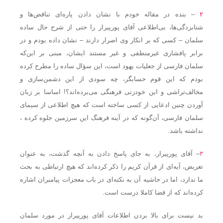
۲
– بنده در مقاله خودم با نشان دادن پاره‌ای تناقض‌ها و
شتابزدگی‌ها، بی‌اطلاعی آقای پورپیرار را حتی از شرح حال ساده
سلمان – کسی که بر انکار وی اصرار دارند – نشان داده بودم و در
برابر پافشاری غیرمنطقی و غیر مستند ایشان، مبنی بر این‌که
سلمان فارسی از جعلیات یهود است، این سؤال ساده را مطرح کرده
بودم که این قوم حسابگر، چه سودی از این دشمن‌سازی و
مخالف‌تراشی و این خودزنی فرهنگی می‌برده‌اند؟! اساسا بر زبان
آوردن چنین ادعایی از کسی ساخته است که هیچ اطلاعی از سیمای
سلمان فارسی، آن‌گونه که در آینه فرهنگ این سرزمین جلوه کرده‌ ،
نداشته باشد.
۳
– آقای پورپیرار، به جای پاسخ دادن به آنچه گذشت، به عنوان
تعریض، آیه‌ای از قرآن کریم را ذکر کرده‌اند که هیچ ارتباطی به بحث
ما ندارد، اما در حاشیه آن به نکته‌ای در باب معجزات پیامبران اشاره
کرده‌اند که از قضا کاملا درست است.
بد نیست برای بالا بردن اطلاعات آقای پورپیرار در مورد سلمان