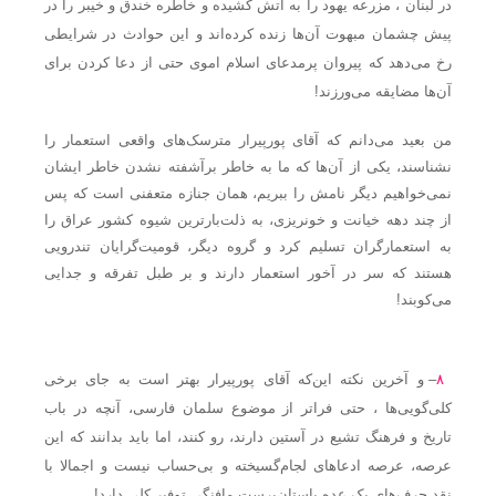
در لبنان ، مزرعه یهود را به آتش کشیده و خاطره خندق و خیبر را در
پیش چشمان مبهوت آن‌ها زنده کرده‌اند و این حوادث در شرایطی
رخ می‌دهد که پیروان پرمدعای اسلام اموی حتی از دعا کردن برای
آن‌ها مضایقه می‌ورزند!
من بعید می‌دانم که آقای پورپیرار مترسک‌های واقعی استعمار را
نشناسند، یکی از آن‌ها که ما به خاطر برآشفته نشدن خاطر ایشان
نمی‌خواهیم دیگر نامش را ببریم، همان جنازه متعفنی است که پس
از چند دهه خیانت و خونریزی، به ذلت‌بارترین شیوه کشور عراق را
به استعمارگران تسلیم کرد و گروه دیگر، قومیت‌گرایان تندرویی
هستند که سر در آخور استعمار دارند و بر طبل تفرقه و جدایی
می‌کوبند!
۸
– و آخرین نکته این‌که آقای پورپیرار بهتر است به جای برخی
کلی‌گویی‌ها ، حتی فراتر از موضوع سلمان فارسی، آنچه در باب
تاریخ و فرهنگ تشیع در آستین دارند، رو کنند، اما باید بدانند که این
عرصه، عرصه ادعاهای لجام‌گسیخته و بی‌حساب نیست و اجمالا با
نقد حرف‌های یک عده باستان‌پرست مافنگی توفیر کلی دارد!