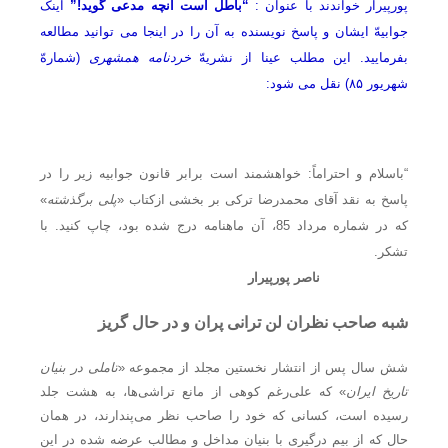
پورپیرار خواندند با عنوان :
“باطل است آنچه مدعی گوید!”
اینک
جوابیهّ ایشان و پاسخ نویسنده به آن را در اینجا می توانید مطالعه
بفرمایید. این مطلب عینا از نشریهّ
خردنامه
همشهری
(شمارهّ
شهریور ۸۵) نقل می شود:
“باسلام و احتراماً: خواهشمند است برابر قانون جوابیه زیر را در
پاسخ به نقد آقای محمدرضا ترکی بر بخشی ازکتاب «
پلی برگذشته
»
که در شماره مرداد 85، آن ماهنامه درج شده بود، چاپ کنید. با
تشکر.
ناصر پورپیرار
شبه صاحب نظران لن ترانی پران و در حال گریز
شش سال پس از انتشار نخستین مجلد از مجموعه «
تاملی در بنیان
تاریخ ایران
» که علی‌رغم کوهی از مانع تراشی‌ها، به هشت جلد
رسیده است، کسانی که خود را صاحب نظر می‌پندارند، در همان
حال که از بیم درگیری با بنیان مداخل و مطالب عرضه شده در این