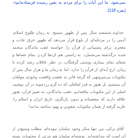
نمی‌شود. ما این آیات را برای مردم به یقین رسیده فرستاده‌ایم».
(بقره 118).
خداوند ششصد سال پس از ظهور مسیح، به زمان طلوع اسلام،
آدمی را در مرحله‌ای از بلوغ قرار می‌دهد که ظهور خرق عادت و
معجزه، برای پشتیبانی از قرآن را، خواسته عقب ماندگان منجمد
شده درگذشته می‌شمارد. به راستی هم اژدها کردن تمام عصاها و
شفای تمام بیماری پوستی گرفتگان، در نظر عاقلان رشد کرده با
زمان، ارج آیه‌ای از قرآن را ندارد. اما به زمان ما و هزار سال پس از
مکتوبات بی‌سروتهی که گرچه قادر به تعقیب واقعیت وجودی مولفان
آن نیستیم، بل هنوز به قدر لفافکی که ده گرم زردچوبه در آن بپیچیم،
اصلی از این مکتوبات نیافته‌ایم، عقب ماندگانی، به تعبیر قرآن، هنوز
علاقه دارند که متعصبانه و بدون بازنگری، تاریخ ایران و اسلام را،
عاریه گرفته از همان مکتوبات شعوبی و یهود ساخته بدانند!
آقای ترکی، من تنها منکر وجود سلمان نبوده‌ام، مطلب وسیع‌تر از
آن است که پنداشته‌اید: نوشته‌ام سلمان هم جزئی از محتویات بسته