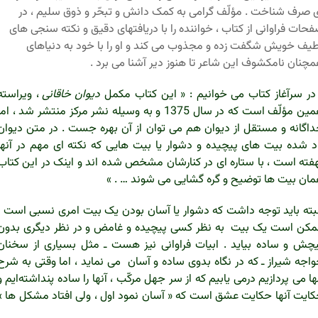
 صرف شناخت . مؤلّف گرامی به کمک دانش و تبحّر و ذوق سلیم ، در
حات فراوانی از کتاب ، خواننده را با دریافتهای دقیق و نکته سنجی های
یف خویش شگفت زده و مجذوب می کند و او را با خود به دنیاهای
چنان نامکشوف این شاعر تا هنوز دیر آشنا می برد .
 سرآغاز کتاب می خوانیم : « این کتاب مکمل
دیوان خاقانی
، ویراسته
همین مؤلّف است که در سال 1375 و به وسیله نشر مرکز منتشر شد ، ام
اگانه و مستقل از دیوان هم می توان از آن بهره جست . در متن دیوان
د شده بیت های پیچیده و دشوار یا بیت هایی که نکته ای مهم در آنها
فته است ، با ستاره ای در کنارشان مشخص شده اند و اینک در این کتاب
ان بیت ها توضیح و گره گشایی می شوند … . »
بته باید توجه داشت که دشوار یا آسان بودن یک بیت امری نسبی است ؛
کن است یک بیت به نظر کسی پیچیده و غامض و در نظر دیگری بدون
چش و ساده بیاید . ابیات فراوانی نیز هست ـ مثل بسیاری از سخنان
اجه شیراز ـ که در نگاه بدوی ساده و آسان می نماید ، اما وقتی به شرح
ها می پردازیم درمی یابیم که از سر جهل مرکّب ، آنها را ساده پنداشته‌ایم و
ایت آنها حکایت عشق است که « آسان نمود اول ، ولی افتاد مشکل ها »