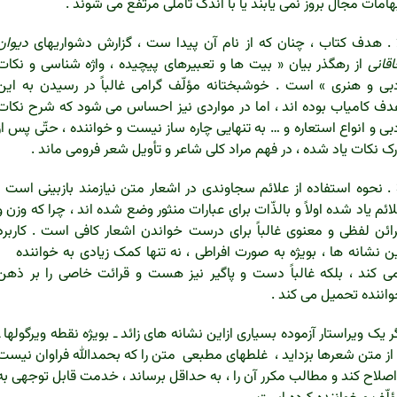
هامات مجال بروز نمی یابند یا با اندک تأملی مرتفع می شوند .
اریهای
دیوان
قانی
از رهگذر بیان « بیت ها و تعبیرهای پیچیده ، واژه شناسی و نکات
بی و هنری » است . خوشبختانه مؤلّف گرامی غالباً در رسیدن به این
ف کامیاب بوده اند ، اما در مواردی نیز احساس می شود که شرح نکات
بی و انواع استعاره و … به تنهایی چاره ساز نیست و خواننده ، حتّی پس از
ک نکات یاد شده ، در فهم مراد کلی شاعر و تأویل شعر فرومی ماند .
3 . نحوه استفاده از علائم سجاوندی در اشعار متن نیازمند بازبینی است .
ائم یاد شده اولاً و بالذّات برای عبارات منثور وضع شده اند ، چرا که وزن و
ائن لفظی و معنوی غالباً برای درست خواندن اشعار کافی است . کاربرد
ن نشانه ها ، بویژه به صورت افراطی ، نه تنها کمک زیادی به خواننده
ی کند ، بلکه غالباً دست و پاگیر نیز هست و قرائت خاصی را بر ذهن
اننده تحمیل می کند .
ر یک ویراستار آزموده بسیاری ازاین نشانه های زائد ـ بویژه نقطه ویرگولها ـ
 از متن شعرها بزداید ، غلطهای مطبعی متن را که بحمدالله فراوان نیست
اصلاح کند و مطالب مکرر آن را ، به حداقل برساند ، خدمت قابل توجهی به