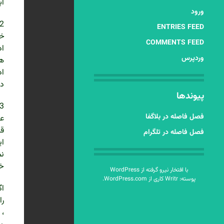
اب
ورود
2 . هدف کتاب ، چنان که از نام آن پیدا ست ، ‌گزارش دشو
ENTRIES FEED
خا
COMMENTS FEED
اد
وردپرس
هد
اد
در
پیوندها
فصل فاصله در بلاگفا
عل
قر
فصل فاصله در تلگرام
ای
نم
خو
با افتخار نیرو گرفته از WordPress
پوسته: Writr کاری از
WordPress.com
.
اگ
را
، 