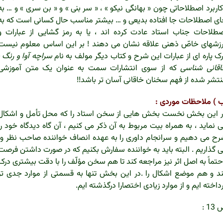
کاربرد اصطلاحاتی چون « بهانگی نیکو » ، « سر بنی » و « بن سری » و … به
ی اصطلاحات جا افتاده بدیعی و … بیشتر مناسب حال کسانی است که به
طلاحات جناب استاد عادت کرده اند ، یا به رمز گشایی از عبارات و
زشهای خاصّ ذهنی علاقه نشان می دهند ! بر این اساس معلوم نیست
ک پاره ای از عبارات این شرح و کتاب دیگر مولف به نام
سراچه آوا و
رنگ ،
قانی شناسی
که از سوی انتشارات سمت به عنوان یک متن آموزشی
تشر شده از فهم سخنان خاقانی آسان تر باشد!!
) ملاحظات موردی :
 این بخش نخست بخش هایی از سخن استاد را که محل تأمل و اشکال
 نماید ، به همراه بیت مربوط به آن ذکر می کنیم ، آن گاه دیدگاه خود را
ح می دهیم و سرانجام داوری را به عهده انصاف خواننده صاحب نظر وا
 گذاریم . البته باید به خواننده سفارش بکنیم که در صورت داشتن فرصت
حتماً به اصل اثر نیز مراجعه کند تا هم سخن مؤلّف را با دقت بیشتری درک
د و هم موضع اشکال را .در این بخش تنها به قسمتی از موارد جدی تر
داخته ایم و از موارد زیادی اختصارا درگذشته ایم.
13 :