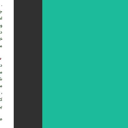
. 
جا
اص
ور
در
خا
من
ب 
در
می
شر
می
، 
کن
پر
ص 