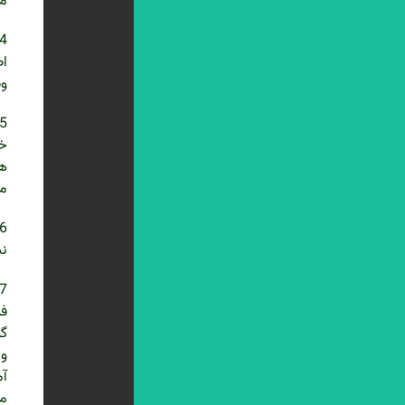
مؤ
اص
وظ
خا
ها
م
نش
فن
گو
و 
آم
مط