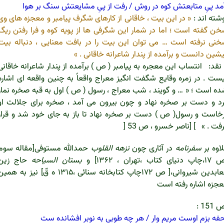
مد پیِ متابعتش کوه در روش / رفت از پیِ مشایعتش سنگ بر هوا
شته اند :
« در این بیت ، خاقانی از کارهای شگرف پیامبر و معجزه های وی
ن گفته است ؛ اما در شمار این شگرفی ها از پویه کوه و فرا رفتن ریگ
نی نرفته است … می توان این بیت را در بافت معنایی ، دنباله بیت
شین دانست و برآمده از پندار شاعرانه خاقانی . »
د: انتساب این معجره به پیامبر ( ص ) برآمده از پندار شاعرانه خاقانی
ست . در زمره وقایع شگفت انگیز معراج واقعاً به چنین واقعه ای اشاره
ه است ؛ « … و گویند ، شب معراج ، رسول ( ص ) اول به قبه صخره نماز
د و دست بر صخره نهاد و چون بیرون می آمد ، صخره برای جلالت او
خاست و رسول( ص ) دست بر صخره نهاد تا باز به جای خود شد و قرار
فت . » ] [ناصر خسرو ، ص 53 [
اوه بر
سفرنامه
در آثاری چون
نزهه القلوب
حمدالله مستوفی[مقاله سوم
 دنیای کتاب ،تهران ، ۱۳۶۲] و
بستان السیاحه
حاج زین
العابدین شیروانی،[ ص ۱۷۲چاپ کتابخانه سنائی ،۱۳۱۵ ه قّ] نیز به هم
جزه اشاره رفته است
151 :
فه بزم اوست مریم وار / هر چه طوبی به نوبر افشانده ست