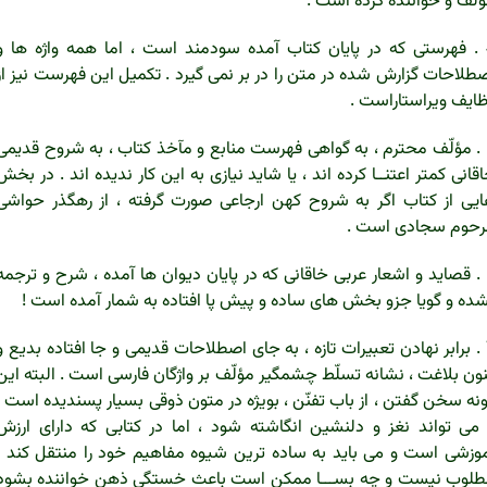
لّف و خواننده کرده است .
4 . فهرستی که در پایان کتاب آمده سودمند است ، اما همه واژه ها و
طلاحات گزارش شده در متن را در بر نمی گیرد . تکمیل این فهرست نیز از
ایف ویراستاراست .
5 . مؤلّف محترم ، به گواهی فهرست منابع و مآخذ کتاب ، به شروح قدیمی
قانی کمتر اعتنــا کرده اند ، یا ‌شاید نیازی به این کار ندیده اند . در بخش
یی از کتاب اگر به شروح کهن ارجاعی صورت گرفته ، از رهگذر حواشی
رحوم سجادی است .
6 . قصاید و اشعار عربی خاقانی که در پایان دیوان ها آمده ، شرح و ترجمه
ده و گویا جزو بخش های ساده و پیش پا افتاده به شمار آمده است !
7 . برابر نهادن تعبیرات تازه ، به جای اصطلاحات قدیمی و جا افتاده بدیع و
ون بلاغت ، نشانه تسلّط چشمگیر مؤلّف بر واژگان فارسی است . البته این
نه سخن گفتن ، از باب تفنّن ،‌ بویژه در متون ذوقی بسیار پسندیده است ،
می تواند نغز و دلنشین انگاشته شود ، اما در کتابی که دارای ارزش
وزشی است و می باید به ساده ترین شیوه مفاهیم خود را منتقل کند ،
لوب نیست و چه بســـا ممکن است باعث خستگی ذهن خواننده بشود