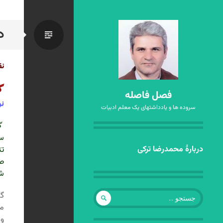
د
استاندا
نق
گ
فصل فاصله
نو
سروده ها و یادداشتهای یک معلم ادبیات
گ
رفتن
دربارهٔ محمدرضا ترکی
به
صف
نوشته‌ها
شن
جستجو
گذ
برای:
مؤ
و 