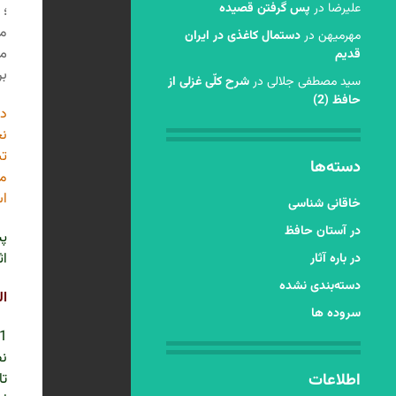
عليرضا
در
پس گرفتن قصیده
؛ 
مل
مهرمیهن
در
دستمال کاغذی در ایران
می
قدیم
بر
سید مصطفی جلالی
در
شرح کلّی غزلی از
حافظ (2)
در
نخ
تش
دسته‌ها
مط
اس
خاقانی شناسی
در آستان حافظ
پس
اث
در باره آثار
دسته‌بندی نشده
ال
سروده ها
نظ
اطلاعات
تا