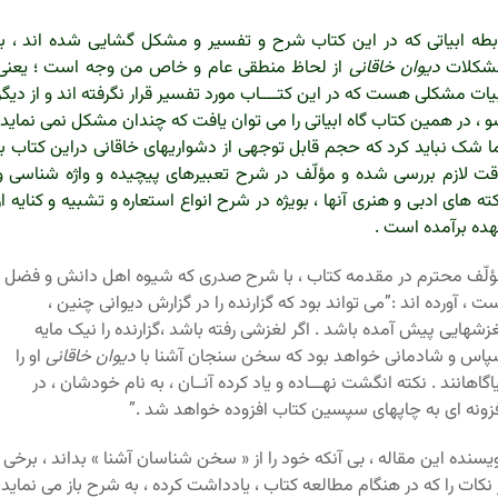
بطه ابیاتی که در این کتاب شرح و تفسیر و مشکل گشایی شده اند ، با
شکلات
دیوان خاقانی
از لحاظ منطقی عام و خاص من وجه است ؛ یعنی
یات مشکلی هست که در این کتــــاب مورد تفسیر قرار نگرفته اند و از دیگر
 ،‌ در همین کتاب گاه ابیاتی را می توان یافت که چندان مشکل نمی نماید؛
ا شک نباید کرد که حجم قابل توجهی از دشواریهای خاقانی دراین کتاب با
ت لازم بررسی شده و مؤلّف در شرح تعبیرهای پیچیده و واژه شناسی و
ته های ادبی و هنری آنها ، بویژه در شرح انواع استعاره و تشبیه و کنایه از
ده برآمده است .
لّف محترم در مقدمه کتاب ، با شرح صدری که شیوه اهل دانش و فضل
ت ، آورده اند :”می تواند بود که گزارنده را در گزارش دیوانی چنین ،
زشهایی پیش آمده باشد . اگر لغزشی رفته باشد ،‌گزارنده را نیک مایه
اس و شادمانی خواهد بود که سخن سنجان آشنا با
دیوان خاقانی
او را
اگاهانند . نکته انگشت نهـــاده و یاد کرده آنــان ، ‌به نام خودشان ،‌ در
زونه ای به چاپهای سپسین کتاب افزوده خواهد شد .”
یسنده این مقاله ، بی آنکه خود را از « سخن شناسان آشنا » بداند ، برخی
 نکات را که در هنگام مطالعه کتاب ، یادداشت کرده ، به شرح باز می نماید