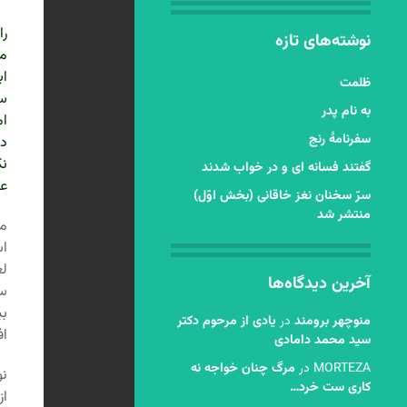
را
نوشته‌های تازه
م
اب
ظلمت
سو
به نام پدر
ام
سفرنامۀ رنج
دق
نک
گفتند فسانه ای و در خواب شدند
عه
سرّ سخنان نغز خاقانی (بخش اوّل)
منتشر شد
مؤ
اس
لغ
آخرین دیدگاه‌ها
سپ
بی
منوچهر برومند
در
یادی از مرحوم دکتر
اف
سید محمد دامادی
MORTEZA
در
مرگ چنان خواجه نه
نو
کاری ست خرد…
از