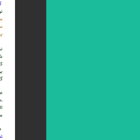
آ
نو
سخ
سخ
پی
نق
نی
شد
کر
بر
گر
عل
،ص ۱۷،چاپ
مع
ص 
تح