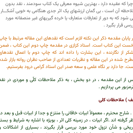
چرا که عقیده دارد ، بهترین شیوه معرفی یک کتاب سودمند ، نقد بدون
احظه آن است ،‌ بی گمان ارزشهای یک اثر جدی هنگامی به خوبی آشکـــار
 شود که به دور از تعارفات متعارف یا خرده گیریهای غیر منصفانه مورد
رسی قرار بگیرد .
 پایان مقدمه ذکر این نکته لازم است که نقدهای این مقاله مرتبط با چاپ
ست این کتاب است. استاد کزازی در مقدمه چاپ دوم این کتاب ، ضمن
کر از نگارنده ، این بشارت را داده اند که چاپ دوم با اعمال نقدهای
رح شده در این مقاله و نظریات تعدادی از صاحب نظران روانه بازار شده
ت. جا دارد بر نگاه علمی و سعه صدر این استاد گرامی درود بفرستیم.
 از این مقدمه ، در دو بخش ، به ذکر ملاحظات کلّی و موردی در نقد
رمزبور می پردازیم .
ف ) ملاحظات کلی
1 . شارح محترم ، معمولاً ابیات خاقانی را منتزع و جدا از ابیات قبل و بعد در
ر گرفته اند .اگر ابیات ، در زمینه کلی اثر ، بویژه با اشاره به شرایط و بستر
ریخی و شأن نزول خود مورد بررسی قرار بگیرند ، بسیاری از اشکالات و