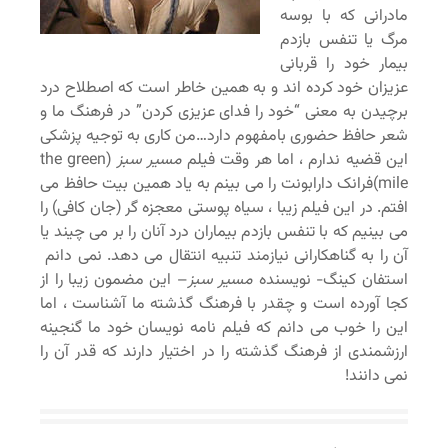
مادرانی که با بوسه
مرگ یا تنفس بازدم
بیمار خود را قربانی
عزیزان خود کرده اند و به همین خاطر است که اصطلاح درد
برچیدن به معنی “خود را فدای عزیزی کردن” در فرهنگ ما و
شعر حافظ حضوری بامفهوم دارد…من کاری به توجیه پزشکی
این قضیه ندارم ، اما هر وقت فیلم
مسیر سبز
(the green
mile)فرانک دارابونت را می بینم به یاد همین بیت حافظ می
افتم. در این فیلم زیبا ، سیاه پوستی معجزه گر (جان کافی) را
می بینیم که با تنفس بازدم بیماران درد آنان را بر می چیند یا
آن را به گناهکارانی نیازمند تنبیه انتقال می دهد. نمی دانم
استفان کینگ- نویسنده
مسیر سبز
– این مضمون زیبا را از
کجا آورده است و چقدر با فرهنگ گذشته ما آشناست ، اما
این را خوب می دانم که فیلم نامه نویسان خود ما گنجینه
ارزشمندی از فرهنگ گذشته را در اختیار دارند که قدر آن را
نمی دانند!