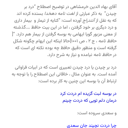
آقای بهاء الدین خرمشاهی در توضیح اصطلاح “درد بر
چیدن” به ذکر عبارتی از
لغت نامه دهخدا
بسنده کرده اند
که به نقل از
آنندراج
آورده است: “کنایه از تیمار و بیمار داری
و درد دیگری بر خود گرفتن ، اما در این بیت حافظ ….گذشته
از معنی مزبور گویا ایهامی به بوسه گرفتن از بیمار هم دارد. “[
حافظ نامه
، ج ۲ ، ص ۱۰۰۱]حالا اینکه این ایهام چگونه شکل
گرفته است و منظور دقیق حافظ چه بوده نکته ای است که
در
حافظ نامه
نیامده و نیاز به شرح دارد.
درد بر چیدن یا درد چیدن تعبیری است که در ابیات فراوانی
آمده است. به عنوان مثال ، خاقانی این اصطلاح را با توجه به
ارتباط آن با بوسه این چنین به کار برده است:
در بوسه لبت گزیده ام دردت کرد
درمان دلم تویی که دردت چینم
و سعدی سروده است:
چرا دردت نچیند جان سعدی