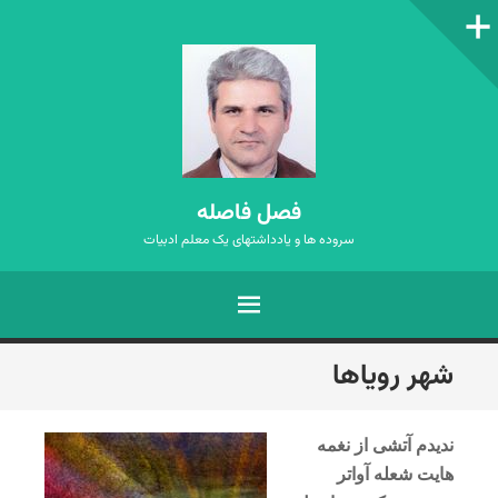
ستون‌کناری
فصل فاصله
سروده ها و یادداشتهای یک معلم ادبیات
فهرست
رفتن
شهر رویاها
به
نوشته‌ها
ندیدم آتشی از نغمه
هایت شعله آواتر