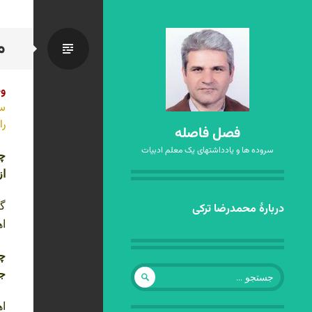
م
استاندا
وح
سی
را
فصل فاصله
سروده ها و یادداشتهای یک معلم ادبیات
چن
از
رفتن
گر
دربارهٔ محمدرضا ترکی
به
اه
نوشته‌ها
چه
جستجو
جا
برای:
اه