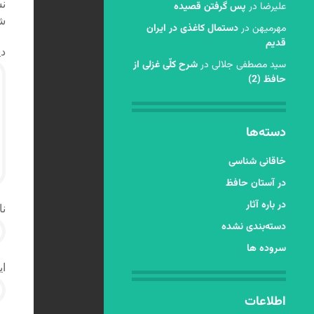
نش
عليرضا
در
پس گرفتن قصیده
شد
مهرمیهن
در
دستمال کاغذی در ایران
قدیم
دی
سید مصطفی جلالی
در
شرح کلّی غزلی از
حافظ (2)
دسته‌ها
خاقانی شناسی
در آستان حافظ
در باره آثار
نا
دسته‌بندی نشده
سروده ها
ای
اطلاعات