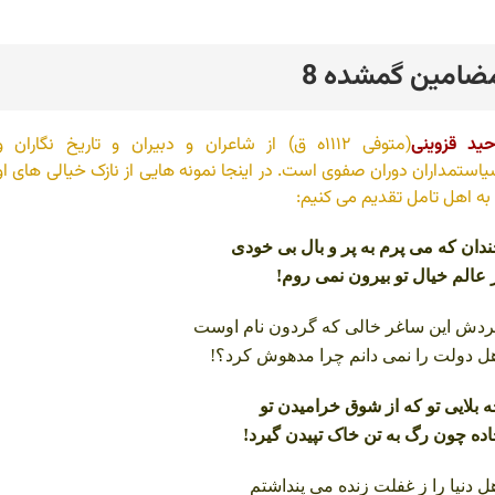
ضامین گمشده 8
رد
ید قزوینی
(متوفی ۱۱۱۲ه ق) از شاعران و دبیران و تاریخ نگاران و
استمداران دوران صفوی است. در اینجا نمونه هایی از نازک خیالی های او
 به اهل تامل تقدیم می کنیم:
دان که می پرم به پر و بال بی خودی
 عالم خیال تو بیرون نمی روم!
دش این ساغر خالی که گردون نام اوست
ل دولت را نمی دانم چرا مدهوش کرد؟!
 بلایی تو که از شوق خرامیدن تو
ده چون رگ به تن خاک تپیدن گیرد!
ل دنیا را ز غفلت زنده می پنداشتم