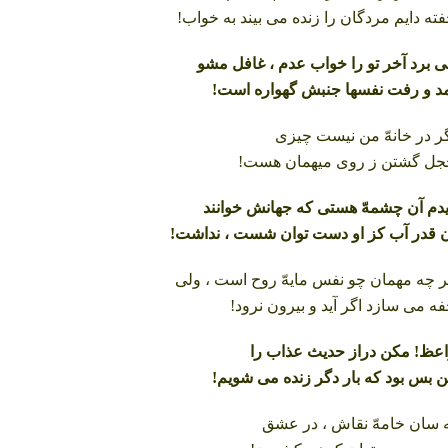
ته دایم مردگان را زنده می بیند به خواب!
 برد آخر تو را خواب عدم ، غافل مشو
د و رفت نفسها جنبش گهواره است!
ر در خانهّ من نیست چیزی
جل گشتن ز روی میهمان هست!
دم آن چشمهّ هستی که جهانش خوانند
 قدر آب کز او دست توان شست ، نداشت!
 چه مهمان چو نفس مایهّ روح است ، ولی
ه می سازد اگر آید و بیرون نرود!
عظ! مکن دراز حدیث عذاب را
ن بس بود که بار دگر زنده می شویم!
 سان خامهّ نقاش ، در عشق