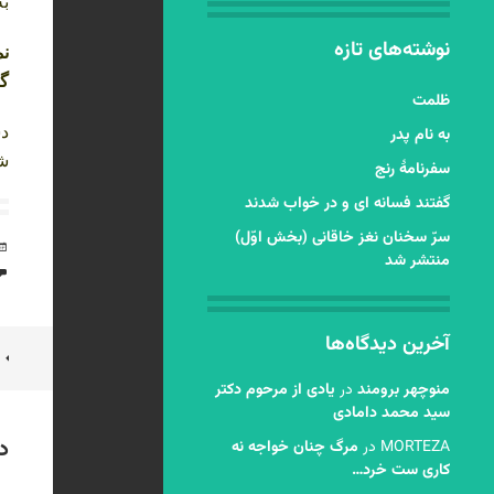
به
نوشته‌های تازه
نم
گر
ظلمت
دش
به نام پدر
شا
سفرنامۀ رنج
گفتند فسانه ای و در خواب شدند
سرّ سخنان نغز خاقانی (بخش اوّل)
منتشر شد
آخرین دیدگاه‌ها
ن
منوچهر برومند
در
یادی از مرحوم دکتر
ن
سید محمد دامادی
د
MORTEZA
در
مرگ چنان خواجه نه
کاری ست خرد…