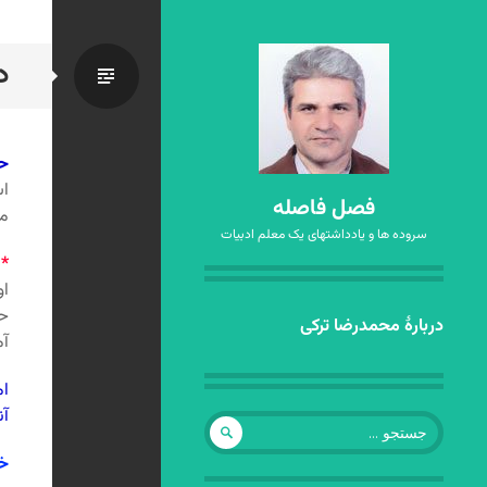
د
استاندا
حا
اس
فصل فاصله
من
سروده ها و یادداشتهای یک معلم ادبیات
*
م
او
حس
رفتن
دربارهٔ محمدرضا ترکی
آم
به
نوشته‌ها
ام
آن
جستجو
برای:
خ