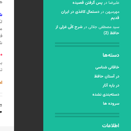
هس
عليرضا
در
پس گرفتن قصیده
مهرمیهن
در
دستمال کاغذی در ایران
ش
قدیم
لگ
سید مصطفی جلالی
در
شرح کلّی غزلی از
مت
حافظ (2)
فا
ش
دسته‌ها
*
ی
بد
خاقانی شناسی
تد
در آستان حافظ
اد
در باره آثار
دسته‌بندی نشده
سروده ها
اطلاعات