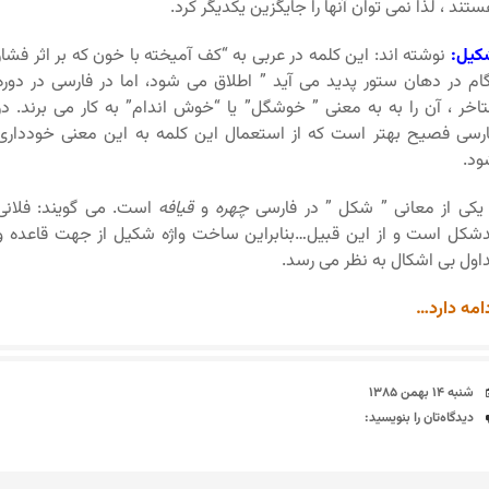
تند ، لذا نمی توان آنها را جایگزین یکدیگر کرد.
کیل:
نوشته اند: این کلمه در عربی به “کف آمیخته با خون که بر اثر فشار
ام در دهان ستور پدید می آید ” اطلاق می شود، اما در فارسی در دوره
اخر ، آن را به به معنی ” خوشگل” یا “خوش اندام” به کار می برند. در
رسی فصیح بهتر است که از استعمال این کلمه به این معنی خودداری
ود.
کی از معانی ” شکل ” در فارسی
چهره
و
قیافه
است. می گویند: فلانی
شکل است و از این قبیل…بنابراین ساخت واژه شکیل از جهت قاعده و
اول بی اشکال به نظر می رسد.
امه دارد…
تاریخ
شنبه ۱۴ بهمن ۱۳۸۵
دیدگاه‌ها
دیدگاه‌تان را بنویسید: