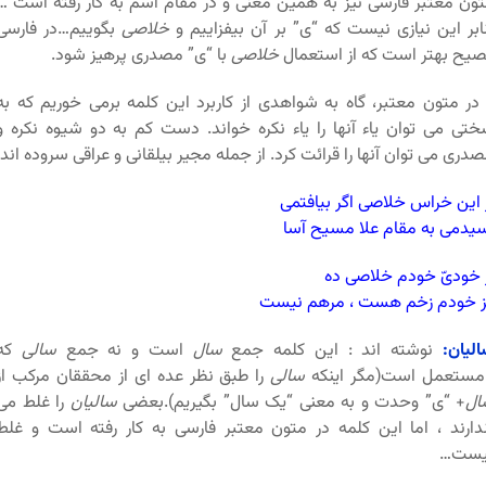
ون معتبر فارسی نیز به همین معنی و در مقام اسم به کار رفته است …
ابر این نیازی نیست که “ی” بر آن بیفزاییم و
خلاصی
بگوییم…در فارسی
یح بهتر است که از استعمال
خلاصی
با “ی” مصدری پرهیز شود.
در متون معتبر، گاه به شواهدی از کاربرد این کلمه برمی خوریم که به
تی می توان یاء آنها را یاء نکره خواند. دست کم به دو شیوه نکره و
دری می توان آنها را قرائت کرد. از جمله مجیر بیلقانی و عراقی سروده اند:
 این خراس خلاصی اگر بیافتمی
یدمی به مقام علا مسیح آسا
 خودیّ خودم خلاصی ده
ز خودم زخم هست ، مرهم نیست
لیان:
نوشته اند : این کلمه جمع
سال
است و نه جمع
سالی
که
مستعمل است(مگر اینکه
سالی
را طبق نظر عده ای از محققان مرکب از
ال
+ “ی” وحدت و به معنی “یک سال” بگیریم).بعضی
سالیان
را غلط می
دارند ، اما این کلمه در متون معتبر فارسی به کار رفته است و غلط
یست…