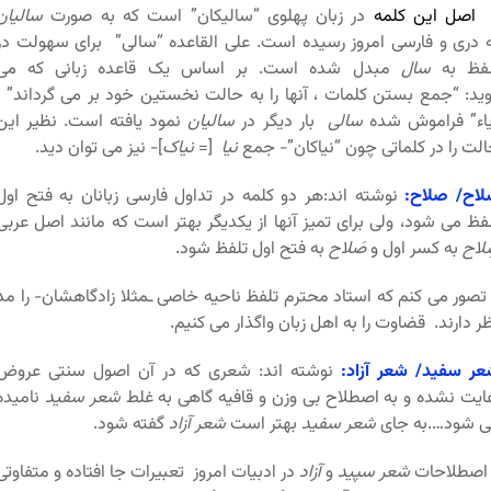
اصل این کلمه
در زبان پهلوی “سالیکان” است که به صورت
سالیان
 دری و فارسی امروز رسیده است. علی القاعده “سالی” برای سهولت در
لفظ به
سال
مبدل شده است. بر اساس یک قاعده زبانی که می
ید: “جمع بستن کلمات ، آنها را به حالت نخستین خود بر می گرداند” ،
اء” فراموش شده
سالی
بار دیگر در
سالیان
نمود یافته است. نظیر این
لت را در کلماتی چون “نیاکان”- جمع
نیا
[=
نیاک
]- نیز می توان دید.
اح/ صلاح:
نوشته اند:هر دو کلمه در تداول فارسی زبانان به فتح اول
فظ می شود، ولی برای تمیز آنها از یکدیگر بهتر است که مانند اصل عربی
لاح
به کسر اول و
صَلاح
به فتح اول تلفظ شود.
صور می کنم که استاد محترم تلفظ ناحیه خاصی ـمثلا زادگاهشان- را مد
ر دارند. قضاوت را به اهل زبان واگذار می کنیم.
ر سفید/ شعر آزاد:
نوشته اند: شعری که در آن اصول سنتی عروض
ایت نشده و به اصطلاح بی وزن و قافیه گاهی به غلط
شعر سفید
نامیده
ی شود….به جای
شعر سفید
بهتر است
شعر آزاد
گفته شود.
صطلاحات
شعر سپید
و
آزاد
در ادبیات امروز تعبیرات جا افتاده و متفاوتی