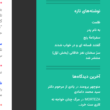
*
به
نوشته‌های تازه
ت
گو
ظلمت
“ی
به نام پدر
حا
سفرنامۀ رنج
سل
گفتند فسانه ای و در خواب شدند
تل
سرّ سخنان نغز خاقانی (بخش اوّل)
سِ
منتشر شد
*
ت
نظ
آخرین دیدگاه‌ها
شع
منوچهر برومند
در
یادی از مرحوم دکتر
رع
سید محمد دامادی
م
MORTEZA
در
مرگ چنان خواجه نه
کاری ست خرد…
*
ا