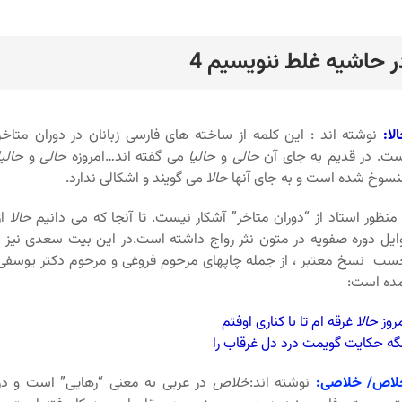
ر حاشیه غلط ننویسیم 4
رد
لا:
نوشته اند : این کلمه از ساخته های فارسی زبانان در دوران متاخر
ت. در قدیم به جای آن
حالی
و
حالیا
می گفته اند…امروزه
حالی
و
حالیا
سوخ شده است و به جای آنها
حالا
می گویند و اشکالی ندارد.
نظور استاد از “دوران متاخر” آشکار نیست. تا آنجا که می دانیم
حالا
از
ایل دوره صفویه در متون نثر رواج داشته است.در این بیت سعدی نیز ،
ب نسخ معتبر ، از جمله چاپهای مرحوم فروغی و مرحوم دکتر یوسفی
ده است:
روز
حالا
غرقه ام تا با کناری اوفتم
گه حکایت گویمت درد دل غرقاب را
لاص/ خلاصی:
نوشته اند:
خلاص
در عربی به معنی “رهایی” است و در