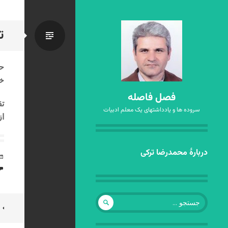
ت
استاندا
حت
خا
فصل فاصله
تق
سروده ها و یادداشتهای یک معلم ادبیات
از
رفتن
دربارهٔ محمدرضا ترکی
به
نوشته‌ها
جستجو
ن
برای: