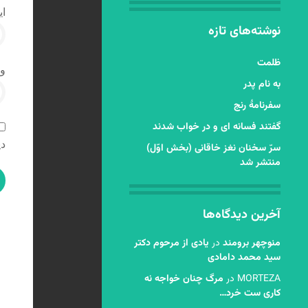
ای
نوشته‌های تازه
ظلمت
و
به نام پدر
سفرنامۀ رنج
گفتند فسانه ای و در خواب شدند
دی
سرّ سخنان نغز خاقانی (بخش اوّل)
منتشر شد
آخرین دیدگاه‌ها
منوچهر برومند
در
یادی از مرحوم دکتر
سید محمد دامادی
MORTEZA
در
مرگ چنان خواجه نه
کاری ست خرد…