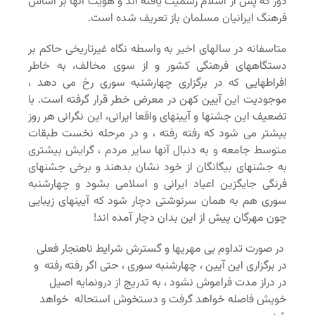
دور که پس از اسلام رسمیت یافته اند و هویت آنها بر اساس
فرهنگ ایرانیان مسلمان باز تعریف شده است.
متاسفانه در سالهای اخیر به واسطه نگاه غیرتاریخی حاکم بر
دستگاههای فرهنگی کشور و از سوی مخالف، به خاطر
افراطهایی که در برگزاری چهارشنبه سوری رخ می دهد ،
موجودیت این آیین کهن در معرض خطر قرار گرفته است. با
تضعیف این جشنها و آیینهای واقعا ایرانی، این نگرانی هر روز
بیشتر می شود که رفته رفته ، و در مرحله نخست طبقات
متوسط جامعه و به دنبال آنها سایر مردم ، گرایش بیشتری
به جشنهای بیگانگان از خود نشان بدهند و برخی جشنهای
فرنگی جایگزین اعیاد ایرانی و اسلامی بشود و چهارشنبه
سوری هم به همان سرنوشتی دچار شود که آیینهای زیبایی
چون مهرگان پیش از این بدان دچار آمده اند!
در صورت تداوم بی مهریها و گسترش شرایط ناهنجار فعلی
در برگزاری این آیین ، چهارشنبه سوری ، حتی اگر رفته رفته و
در دراز مدت فراموش نشود ، به تدریج از درونمایه اصیل
خویش فاصله خواهد گرفت و دستخوش استحاله خواهد