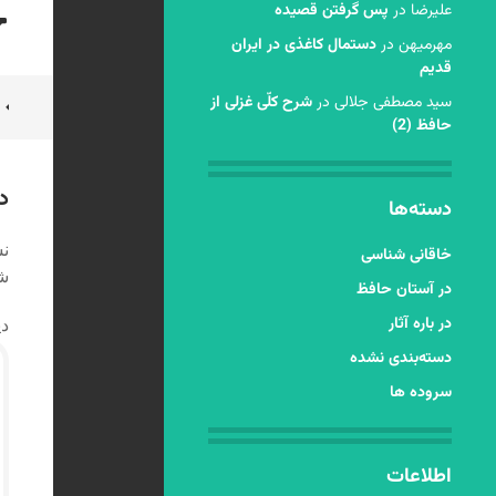
عليرضا
در
پس گرفتن قصیده
مهرمیهن
در
دستمال کاغذی در ایران
قدیم
ن
سید مصطفی جلالی
در
شرح کلّی غزلی از
حافظ (2)
ن
د
دسته‌ها
نش
خاقانی شناسی
شد
در آستان حافظ
در باره آثار
دی
دسته‌بندی نشده
سروده ها
اطلاعات