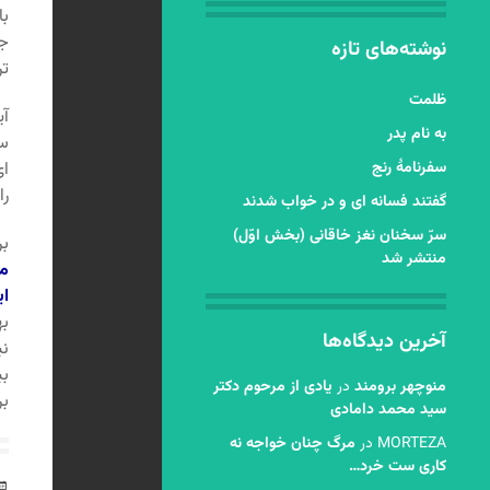
با
جر
نوشته‌های تازه
تر
ظلمت
آی
به نام پدر
سا
سفرنامۀ رنج
ای
را
گفتند فسانه ای و در خواب شدند
سرّ سخنان نغز خاقانی (بخش اوّل)
بر
منتشر شد
مش
ای
به
آخرین دیدگاه‌ها
ن
بی
منوچهر برومند
در
یادی از مرحوم دکتر
بر
سید محمد دامادی
MORTEZA
در
مرگ چنان خواجه نه
کاری ست خرد…