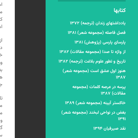
اس
کتابها
می
کن
یادداشتهای زندان (ترجمه) ۱۳۷۲
ام
فصل فاصله (مجموعه شعر) ۱۳۸۱
از
پارسای پارسی (پژوهش) ۱۳۸۱
در
از واژه تا صدا (مجموعه مقالات) ۱۳۸۲
خو
تاریخ و تطور علوم بلاغت (ترجمه) ۱۳۸۲
وز
به
هنوز اول عشق است (مجموعه شعر)
هز
۱۳۸۷
جر
پرسه در عرصه کلمات (مجموعه
مقالات) ۱۳۸۷
تا
خاکستر آیینه (مجموعه شعر) ۱۳۸۹
مر
بغض در نواحی لبخند (مجموعه شعر)
می
۱۳۹۱
و
گ
نقد صیرفیان ۱۳۹۴
سع