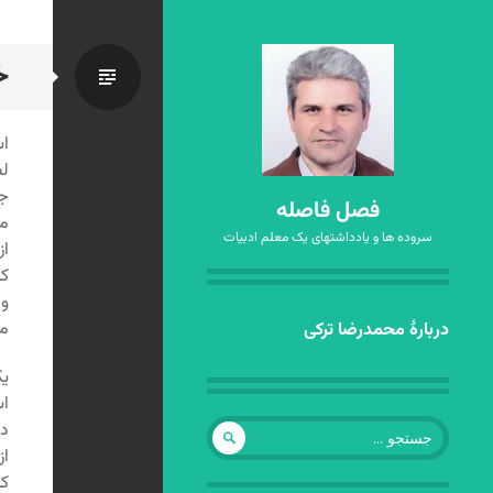
خ
استاندا
اس
لط
جد
فصل فاصله
مر
سروده ها و یادداشتهای یک معلم ادبیات
از
کن
وس
رفتن
م
دربارهٔ محمدرضا ترکی
به
یک
نوشته‌ها
اس
جستجو
در
برای:
از
کن