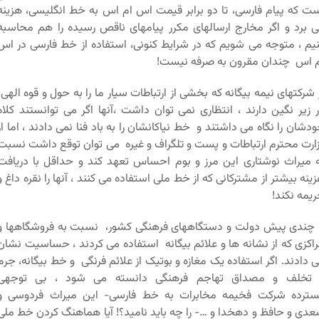
ت که پیام فارسی، تا دو برابر قیمت اس ام اس به خط انگلیسی، هزینه
 برد و اگر مخارج ارسالهای مکرر پیامهای ناقص رسیده را هم محاسبه
یم ، متوجه می شویم که در شرایط کنونی، استفاده از خط فارسی در اس
 اس چندان مقرون به صرفه نیست!
 شرکتهای نیمه بیگانه که بخشی از ارتباطات سیار ما را به حول و قوه الهی
 زیر نگین دارند ، انتظاری نمی توان داشت ،آنها اگر می توانستند کلاه
دشان را نگاه می داشتند و خط نیاکانشان را به باد فنا نمی دادند ، اما از
ارت محترم ارتباطات و پست و تلگراف و غیره می توان توقع داشت نسبت
 میراث نوشتاری این مرز و بوم احساس تعهد کند و حداقل با دریافت
ینه بیشتر از مشترکانی که از خط ملی استفاده می کنند ، آنها را نقره داغ و
یمه نکند!
 چندی پیش دولت و دستگاههای فرهنگی کشور، نسبت به فروشگاهها و
اکزی که از نشانه ها و علائم بیگانه استفاده می کردند ، حساسیت نشان
 دادند. اگر استفاده یک مغازه و بوتیک از علائم فرنگی و خط بیگانه، جرم
 تخلف و مصداق تهاجم فرهنگی دانسته می شود ، بی توجهی
سترده شرکت فخیمه مخابرات به خط فارسی- این میراث فردوسی و
دی و حافظ و دهخدا و …- را چه باید نامید؟! آیا هماهنگ کردن خط ملی