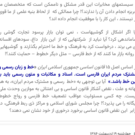
 سیستمهای مخابرات این قدر مشکل و ناممکن است که متخصصان ما
بزه انجام دادن آن را ندارند؟! چرا ممالکی که از لحاظ بنیه علمی از ما قوی
 نیستند ، این کار را با موفقیت انجام داده اند؟
ا اگر اشکال از گوشیهاست ، نمی توان بازار پرسود تجارت گوشی را
ماندهی کرد؟ آیا نباید از شرکتهایی که از این بازار داغ، سودهای افسانه
 می برند ، درخواست کرد به فرهنگ و خط ما احترام بگذارند و گوشیهایی
 روانه بازار ما کنند که از خط فارسی – مثل دیگر خطوط – حمایت کنند؟!
 اساس اصل ۱۵
قانون اساسی جمهوری اسلامی ایران
«
خط و زبان رسمی و
ترک مردم ایران
فارسی است. اسناد و مکاتبات و متون رسمی باید با
ن خط باشد.»
آیا بی توجهی به «خط رسمی و مشترک مردم ایران»، به هر
انه و علت ، نقض آشکار قانون اساسی و بی اعتنائی به موازین وحدت ملی
یست. چه کسی مسئولیت عواقب تضعیف خط فارسی و رواج خطوط
گانه را می پذیرد؟! چرا مجلس شورای اسلامی و مراکز ذی ربط فرهنگی، در
ابر این نقض قانون اساسی برخورد درخوری از خود نشان نمی دهند؟
تاریخ
چهارشنبه ۱۹ اردیبهشت ۱۳۸۶