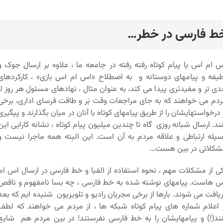
ط فارسی در خطر…
رد
 ام اس یا پیام کوتاه رفته رفته در جامعه ما ، علاوه بر ارسال جوک و
یفه و پیامهای دوستانه و به اصطلاح «اس ام اس بازی» ، کارکردهای
ی تر و مفیدتری پیدا می کند، به عنوان مثال ، نهادهای مسئول هر روز از
دم می خواهند که به جای مراجعات وقت بَر و طاقت فرسای اداری، برخی
 درخواستهایشان را از طریق پیامهای کوتاه با آنان در میان بگذارند و پیگیری
ند. ارسال شبانه روزی گاه تا چندین میلیون پیام کوتاه ، نشانه کارایی این
یله ارتباطی و علاقه مردم به آن است. این البته همه ماجرا نیست و
شکلاتی در بین هست…
ی از مشکلات مهم ، نحوه استفاده از الفبا و خط فارسی در ارسال اس ام
 هاست. پیامهای نوشته شده به خط فارسی ، چه بسا نامفهوم و ناقص
یافت می شوند. بارها از برخی مجریان رادیو و تلویزیون شنیده ایم که بعد
 اعلام شماره های پیام کوتاه شبکه ها ، از مردم می خواهند که لطف
ند(!) و پیامهایشان را به خط فارسی نفرستند! در بین مردم هم شایع