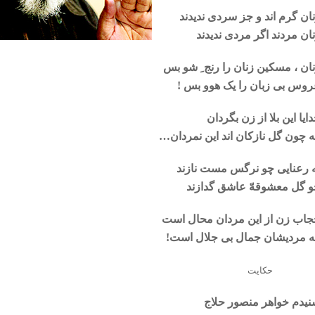
ان گرم اند و جز سردی ندیدند
ان مردند اگر مردی ندیدند
ان ، مسکین زنان را رنج ِ شو بس
وس بی زبان را یک هوو بس !
ایا این بلا از زن بگردان
 چون گل نازکان اند این نمردان…
 رعنایی چو نرگس مست نازند
 گل معشوقهّ عاشق گدازند
اب زن از این مردان محال است
 مردیشان جمال بی جلال است!
حکایت
یدم خواهر منصور حلاج