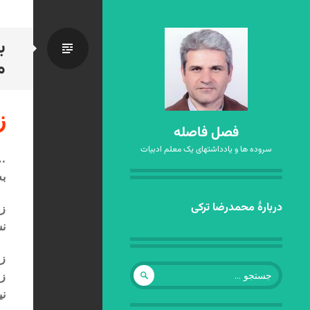
ب
استاندا
م
ز
فصل فاصله
سروده ها و یادداشتهای یک معلم ادبیات
…ب
ب
رفتن
دربارهٔ محمدرضا ترکی
زن
به
نش
نوشته‌ها
زن
جستجو
زن
برای:
ن