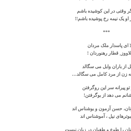
ر وقتی در این کوشیده باشم
 او یک نیمه رخ پوشیده باشم!!
**
ا ای پاسدار ملک مردان
اووز ِ قطار رهنوردان !
ل از باران وابل می سگالد
 زن از مرد کامل می سگالد…
تو پیرانه سر این روگرفتن
انم می دهد از بوگرفتن!
ان، حسن آزمون و بوشناس اند
وترهای نیل ، آموشناس اند
ان را طوع و طغیان در زبان نیست