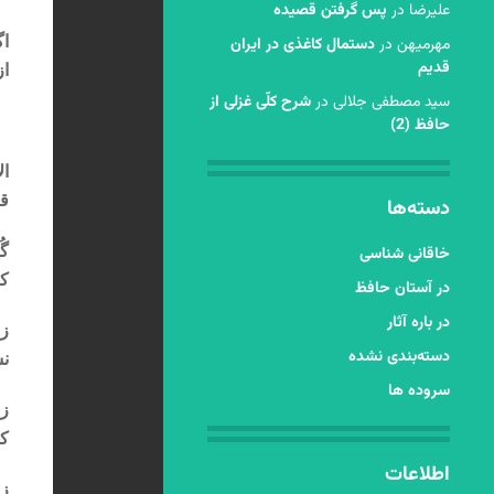
عليرضا
در
پس گرفتن قصیده
اگ
مهرمیهن
در
دستمال کاغذی در ایران
قدیم
از
سید مصطفی جلالی
در
شرح کلّی غزلی از
*
حافظ (2)
ال
قل
دسته‌ها
گُ
خاقانی شناسی
که
در آستان حافظ
در باره آثار
ز 
دسته‌بندی نشده
نش
سروده ها
زن
کب
اطلاعات
زن