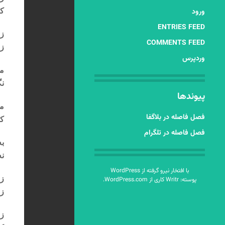
ورود
که
ENTRIES FEED
زب
COMMENTS FEED
زن
وردپرس
مگ
نگ
پیوندها
من
فصل فاصله در بلاگفا
که
فصل فاصله در تلگرام
به
نه
با افتخار نیرو گرفته از WordPress
زن
پوسته: Writr کاری از
WordPress.com
.
زن
زن