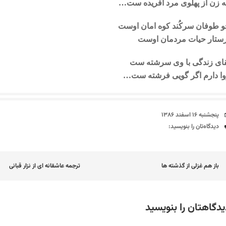
 زن از پهلوی مرد آفریده ست…
 طوفان سرکُند کوه امان اوست
ستار حیات مردمان اوست
ای زندگی با وی سرشته ست
ا دارم اگر گویی فرشته ست…
تاریخ
پنجشنبه ۱۶ اسفند ۱۳۸۶
دیدگاه‌ها
دیدگاه‌تان را بنویسید:
اوبری
باز هم غزلی از گذشته ها
ترجمه عاشقانه ای از نزار قبانی
وشته
یدگاهتان را بنویسید