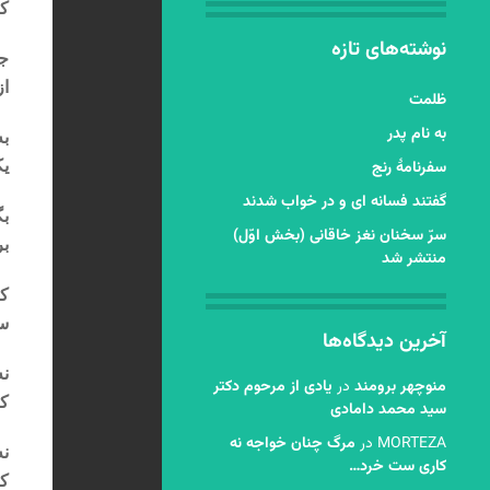
که
نوشته‌های تازه
ج
از
ظلمت
به نام پدر
به
سفرنامۀ رنج
یک
گفتند فسانه ای و در خواب شدند
بگ
سرّ سخنان نغز خاقانی (بخش اوّل)
بر
منتشر شد
که
س
آخرین دیدگاه‌ها
نه
منوچهر برومند
در
یادی از مرحوم دکتر
که
سید محمد دامادی
MORTEZA
در
مرگ چنان خواجه نه
نه
کاری ست خرد…
کز