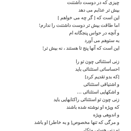
چیزی که در دوست داشتنت
بیش تر عذابم می دهد
این است که [ گر چه می خواهم ]
اما طاقت بیش تر دوست داشتنت را ندارم!
و آنچه در حواس پنجگانه ام
به ستوهم می آورد
این است که آنها پنج تا هستند ، نه بیش تر!
زنی استثنائی چون تو را
احساساتی استثنائی باید
[که بدو تقدیم کرد]
و اشتیاقی استثنائی
و اشکهایی استثنائی …
زنی چون تو استثنائی راکتابهایی باید
که ویژه او نوشته شده باشند
و اندوهی ویژه
و مرگی که تنها مخصوص[ و به خاطر] او باشد
تو زنی هستی متکثر