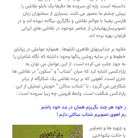
دانسته است. پاره ای سروده ها دقیقا یک تابلو نقاشی را
پیش چشم ما مصور می کنند. بسیاری از سخنوران زبان
فارسی یقینا با عوالم نقاشی و نگارگری بیگانه نبوده اند و در
تصویرسازیهایشان از عناصر موجود در نقاشی های ایرانی
فراوان بهره برده اند.
علاوه بر جذابیتهای ظاهری تابلوها , همواره عواملی در زوایای
خطوط و در سایه روشن رنگها وجود داشته که نگاه شاعران را
به جود جلب می کرده است. از این عوامل می توان به
پارادکسی اشاره کرد که میان “شتاب” و “سکون” در نقاشی ها
جاری است. آهویی که بر پرده نقاشی یک شکارگاه از برابر
شکارچی می گریزد , با “شتاب ساکن ” خویش تمثیلی از این
پارادکس شگفت است. واعظ قزوینی چه زیبا سروده است :
ز خود هر چند بگریزم همان در بند خود باشم
رم اهوی تصویرم شتاب ساکنی دارم !
و چهره ها و تصاویر
با حالت یکنواختی