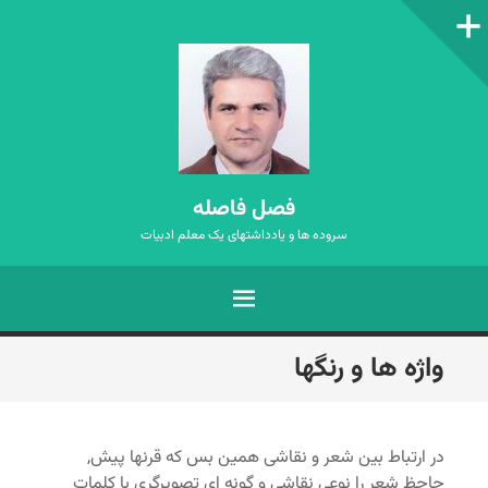
ستون‌کناری
فصل فاصله
سروده ها و یادداشتهای یک معلم ادبیات
فهرست
رفتن
واژه ها و رنگها
به
نوشته‌ها
در ارتباط بین شعر و نقاشی همین بس که قرنها پیش,
جاحظ شعر را نوعی نقاشی و گونه ای تصویرگری با کلمات