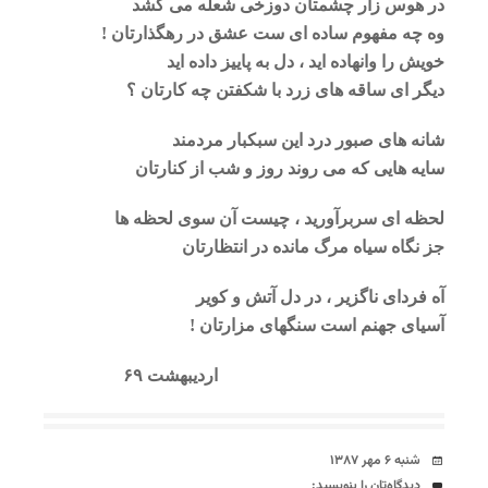
در هوس زار چشمتان دوزخی شعله می کشد
وه چه مفهوم ساده ای ست عشق در رهگذارتان !
خویش را وانهاده اید ، دل به پاییز داده اید
دیگر ای ساقه های زرد با شکفتن چه کارتان ؟
شانه های صبور درد این سبکبار مردمند
سایه هایی که می روند روز و شب از کنارتان
لحظه ای سربرآورید ، چیست آن سوی لحظه ها
جز نگاه سیاه مرگ مانده در انتظارتان
آه فردای ناگزیر ، در دل آتش و کویر
آسیای جهنم است سنگهای مزارتان !
اردیبهشت ۶۹
تاریخ
شنبه ۶ مهر ۱۳۸۷
دیدگاه‌ها
دیدگاه‌تان را بنویسید: