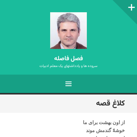
ستون‌کناری
فصل فاصله
سروده ها و یادداشتهای یک معلم ادبیات
فهرست
رفتن
کلاغ قصه
به
نوشته‌ها
از اون بهشت برای ما
خوشهّ گندمش موند