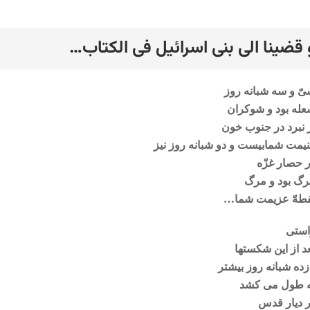
 قضینا الی بنی اسرائیل فی الکتاب…
رد
ّ و سه شبانه روز
له بود و شوکران
 نبرد در جنوب خون
نیمت شما
بیست و دو شبانه روز نیز
 حصار غزّه
گ بود و مرگ
قطهّ عزیمت شما…
استی
د از این شکستها
زده شبانه روز بیشتر
ه طول می کشد
 دیار قدس