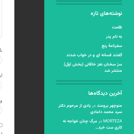
نوشته‌های تازه
ظلمت
به نام پدر
سفرنامۀ رنج
نا
گفتند فسانه ای و در خواب شدند
سرّ سخنان نغز خاقانی (بخش اوّل)
منتشر شد
ای
آخرین دیدگاه‌ها
و
منوچهر برومند
در
یادی از مرحوم دکتر
سید محمد دامادی
MORTEZA
در
مرگ چنان خواجه نه
کاری ست خرد…
دی