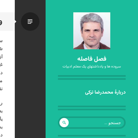
و
استاندا
سی
شع
از
فصل فاصله
غ
سروده ها و یادداشتهای یک معلم ادبیات
در
مر
ن
رفتن
دربارهٔ محمدرضا ترکی
به
ر
نوشته‌ها
بع
جستجو
یا
برای:
ب
در