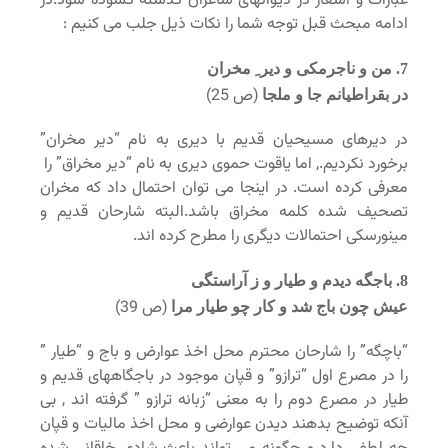
عبارات و اشعار در دیوانهای شاعران گذشته گشوده شود.در
ادامه مبحث قبل توجه شما را نکات ذیل جلب می کنیم :
7. من و ناجرمکی و دیر ِ مخران
(ص 25)
در بقراطیانم جا و ملجا
در دیرهای مسیحیان قدیم با دیری به نام “دیر مخران”
برخورد نکردیم., اما یاقوت حموی دیری به نام “دیر مخراق” را
معرفی کرده است. در اینجا می توان احتمال داد که مخران
تصحیف شده کلمه مخراق باشد.البته شارحان قدیم و
مینورسکی احتمالات دیگری را مطرح کرده اند.
8. باجگه دیدم و طیار و ز آراستگی
(ص 39)
عیش چون باج شد و کار چو طیار مرا
“باچگه” را شارحان محترم محل اخذ عوارض و باج و “طیار ”
را در مصرع اول “ترازو” و قپان موجود در باجگاههای قدیم و
طیار در مصرع دوم را به معنی “زبانه ترازو ” گرفته اند , بی
آنکه توضیح بدهند دیدن عوارضی و محل اخذ مالیات و قپان