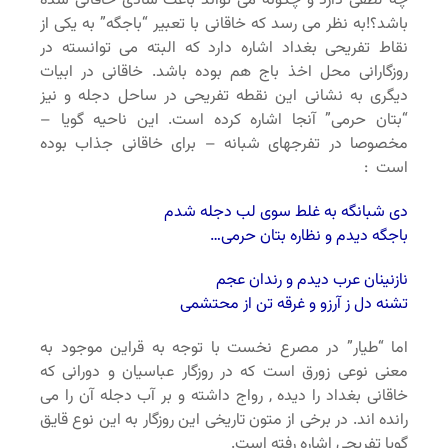
چه لطفی دارد و چگونه می تواند باعث شادی خاقانی شده
باشد؟!به نظر می رسد که خاقانی با تعبیر “باجگه” به یکی از
نقاط تفریحی بغداد اشاره دارد که البته می توانسته در
روزگارانی محل اخذ باج هم بوده باشد. خاقانی در ابیات
دیگری به نشانی این نقطه تفریحی در ساحل دجله و نیز
“بتان حرمی” آنجا اشاره کرده است. این ناحیه گویا –
مخصوصا در تفرجهای شبانه – برای خاقانی جذاب بوده
است :
دی شبانگه به غلط سوی لب دجله شدم
باجگه دیدم و نظاره بتان حرمی…
نازنینان عرب دیدم و رندان عجم
تشنه دل ز آرزو و غرقه تن از محتشمی
اما “طیار” در مصرع نخست با توجه به قراین موجود به
معنی نوعی زورق است که در روزگار عباسیان و دورانی که
خاقانی بغداد را دیده , رواج داشته و بر آب دجله آن را می
رانده اند. در برخی از متون تاریخی این روزگار به این نوع قایق
گویا تفریحی اشاره رفته است.