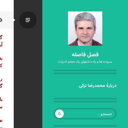
د
استاندا
گ
آ
فصل فاصله
ب
سروده ها و یادداشتهای یک معلم ادبیات
که
رع
رفتن
دربارهٔ محمدرضا ترکی
گو
به
نوشته‌ها
با
سر
جستجو
برای:
بو
بر