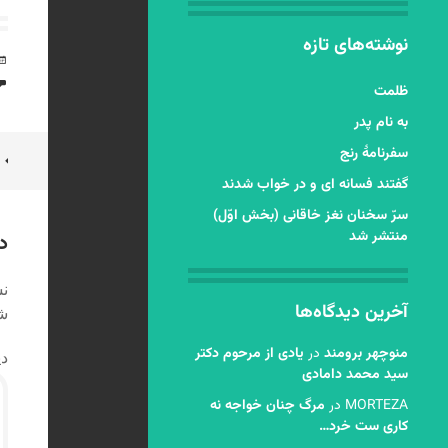
نوشته‌های تازه
ظلمت
به نام پدر
سفرنامۀ رنج
ن
گفتند فسانه ای و در خواب شدند
ن
سرّ سخنان نغز خاقانی (بخش اوّل)
منتشر شد
د
نش
آخرین دیدگاه‌ها
شد
منوچهر برومند
در
یادی از مرحوم دکتر
دی
سید محمد دامادی
MORTEZA
در
مرگ چنان خواجه نه
کاری ست خرد…