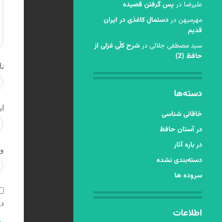
عليرضا
در
پس گرفتن قصیده
مهرمیهن
در
دستمال کاغذی در ایران
قدیم
سید مصطفی جلالی
در
شرح کلّی غزلی از
حافظ (2)
نا
دسته‌ها
ای
خاقانی شناسی
در آستان حافظ
در باره آثار
و
دسته‌بندی نشده
سروده ها
دی
اطلاعات