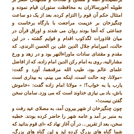
طویله آخورسالاران به محافظت ستوران قیام نموده و
امتثال حکم آن قوم را التزام کرده. بعد از یک دو ساعت
چنگیزخان بر عزیمت مراجعت با بارگاه برخاست و
جماعتی که آنجا بودند روان می شدند و اوراق قرآن در
میان قاذورات لگدکوب اقدام و قوایم گشته‎ ، در این
حالت، امیرامام جلال الدین علی بن الحسن الرندی، که
مقدم و مقتدای سادات ماوراءالنهر بود و در زهد و ورع
مشارالیه، روی به امام رکن الدین امام زاده، که از افاضل
علمای عالم بود، طیب الله مرقدهما، آورد و گفت:
«مولانا، چه حالت است، اینکه می بینم، به بیداری است
یارب یا به خواب؟! » مولانا امام زاده گفت: «خاموش
باش، باد بی نیازی خداوند است که می وزد. سامان سخن
گفتن نیست!»
چون چنگیزخان از شهر بیرون آمد، به مصلای عید رفت و
به منبر بر آمد و عامه شهر را حاضر کرده بودند. خطبه
سخن، بعد از تقریر… در آن آغاز نهاد که «ای قوم بدانید که
شما گناه های بزرگ کرده اید و این گناه های بزرگ،