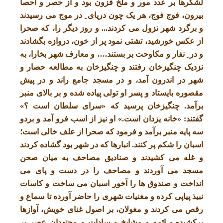
لشکرها بر عدد مور و ملخ فزون بود و از حصر و احصا
بیرون، فوج فوج، هر یک چون دریای ِ در موج می رسیدند
و برگرد شهر نزول می کردند.‎.. و روز دیگر را، که صحرا
از عکس خورشید، تشتی نمود پر از خون، دروازه بگشادند
و در ِ نفار و مکاوحت بر بستند.‎… و معارف شهر بخارا، به
نزدیک چنگیزخان رفتند و چنگیزخان به مطالعه حصار و
شهر در اندرون آمد، و در مسجد جامع راند و در پیش
مقصوره بایستاد و پسر او تولی پیاده شده و بر بالای منبر
برآمد. چنگیزخان پرسید که «سرای سلطان است ؟»
گفتند: «خانه یزدان است.» او نیز از اسب فرو آمد و بردو
سه پایه منبر برآمد و فرمود که صحرا از علف خالی است؛
اسبان را شکم پر کنند. انبارها که در شهر بود گشاده کردند
و غله می کشیدند و صنادیق مصاحف به میان صحن
مسجد می آوردند و مصاحف را در دست و پای می
انداخت و صندوق ها را آخور اسبان می ساخت و کاسات
نبیذ پیاپی کرده و مغنیات شهری را حاضر آورده تا سماع و
رقص می کردند و مغولان، بر اصول غنای خویش، آوازها
برکشیده.و ائمه و مشایخ و سادات و مجتهدان عصر بر