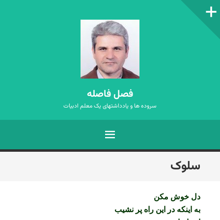
ستون‌کناری
فصل فاصله
سروده ها و یادداشتهای یک معلم ادبیات
فهرست
رفتن
سلوک
به
نوشته‌ها
دل خوش مکن
به اینکه در این راه پر نشیب