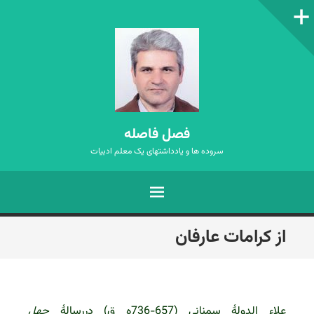
ستون‌کناری
فصل فاصله
سروده ها و یادداشتهای یک معلم ادبیات
فهرست
رفتن
از کرامات عارفان
به
نوشته‌ها
علاء الدولۀ سمنانی (657-736ه ق) دررسالۀ
چهل