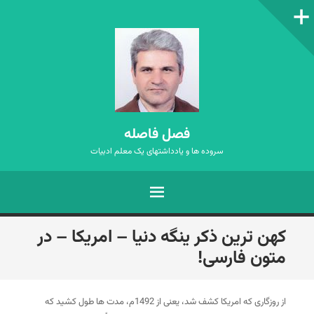
ستون‌کناری
فصل فاصله
سروده ها و یادداشتهای یک معلم ادبیات
فهرست
رفتن
کهن ترین ذکر ینگه دنیا – امریکا – در
به
متون فارسی!
نوشته‌ها
از روزگاری که امریکا کشف شد، یعنی از 1492م، مدت ها طول کشید که