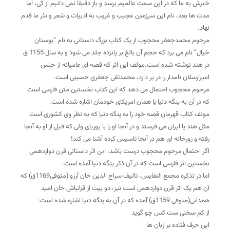
خبرش به ما که در این سمت عالمیم برسد و باز دقیقاً نمی دانیم از کی، اما
مدت ها بعد، نام این سرزمین عجیب و غریب به ادبیات و شعر و نثر ما قدم
نهاد.
مرحوم محمدجعفر محجوب از یک کتاب بزرگ داستانی به نام “بوستان
خیال” نام می برد که حجم آن بالغ بر پانزده جلد می شود و به سال 1155 ق
در هند نوشته شده است.مولف این اثر که قصه ای عامیانه از جنس
امیرارسلان نامدار را در بر دارد، محمدتقی جعفری حسینی است.
مرحوم محجوب احتمال می دهد که این کتاب نخستین متن فارسی است
که در آن به ینگه دنیا یا همان امریکای خودمان اشاره شده است.
مولف کتاب قهرمان قصه خود را به ینگه دنیا که به نظر وی کشوری است
مثل هند یا ایران می فرستد و در آنجا او را با پوریای ولی که قبل از او به آنجا
رفته و زورخانه ای هم در آنجا تاسیس کرده آشنا می کند!
اگر احتمال مرحوم محجوب درست باشد، این اثر داستانی قرن دوازدهمی
نخستین اثر فارسی است که در آن ذکر ینگه دنیا آمده است.
اما در تذکره مجمع النفایس، تالیف سراج الدین خان آرزو (متوفی1169ق) که
آن هم یک اثر قرن دوازدهمی است نیز، دو بیت از قزلباش خان امید
همدانی(متوفی 1159ق) آمده که در آن به ینگه دنیا اشاره شده است:
از کم سخنی ست کس چو گوید
این حرف فتاده بر زبان ها