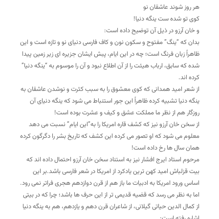
هر روز شوند عاشقان نو
کوی تو شده ست ینگه دنیا!
و خان آرزو در ذیل آن توضیح داده است:
بدان که “ینگ” مفتوح و سکون نون و کاف فارسی دنیای نو و تازه است و این
ظاهراً زبان فرنگ است؛ چه در این ایام، پبش ایشان جزیره ای زیر زمین پیدا
شده که سابق، ارباب هیئت را از آن اطلاع نبود و آن را موسوم به “ینگه دنیا”
کرده اند.
از شعر امید همدانی که کوی معشوق را به سبب کثرت و نوشدن عاشقان به
ینگه دنیا تشبیه کرده ظاهراً این جور استنباط می شود که ینگه دنیای آن
روزگار هم از نظر ما مملکت عشق و کیف و عشرت بوده است!
از سخن خان آرزو نیز که کشف قاره امریکا را به”این ایام” نسبت می دهد
معلوم می شود که او تصور می کرده این کشف که تاریخ بشر را دگرگون کرده
همان سال ها رخ داده است!
مرحوم استاد ایرج افشار نیز به استناد سخن خان آرزو احتمال داده اند که
بیت قزلباش امید کهن ترین یادکرد از امریکا در شعر فارسی باشد.بر این
اساس ورود امریکا به ادبیات ما باز هم از قرن دوازدهم هجری فراتر نمی رود.
اما به نظر می رسد که قضیه قدیمی تر از این حرف ها باشد؛ چرا که در بیتی
از کمال الدین حیاتی گیلانی، از شاعران قرن دهم و یازدهم، هم به ینگه دنیا
اشاره رفته است: