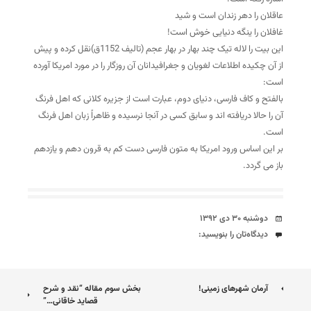
عاقلان را دهر زندان است و شید
غافلان را ینگه دنیایی خوش است!
این بیت را لاله تیک چند بهار در بهار عجم (تالیف 1152ق)نقل کرده و پیش
از آن چکیده اطلاعات لغویان و جغرافیدانان آن روزگار را در مورد امریکا آورده
است:
بالفتح و کاف فارسی، دنیای دوم، عبارت است از جزیره کلانی که اهل فرنگ
آن را حالا دریافته اند و سابق کسی در آنجا نرسیده و ظاهراً زبان اهل فرنگ
است.
بر این اساس ورود امریکا به متون فارسی دست کم به قرون دهم و یازدهم
باز می گردد.
تاریخ
دوشنبه ۳۰ دی ۱۳۹۲
دیدگاه‌ها
دیدگاه‌تان را بنویسید:
ناوبری
آرمان شهرهای زمینی!
بخش سوم مقاله “نقد و شرح
قصاید خاقانی…”