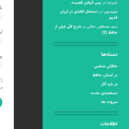
عليرضا
در
پس گرفتن قصیده
نا
مهرمیهن
در
دستمال کاغذی در ایران
قدیم
سید مصطفی جلالی
در
شرح کلّی غزلی از
ای
حافظ (2)
دسته‌ها
و
خاقانی شناسی
در آستان حافظ
در باره آثار
دی
دسته‌بندی نشده
سروده ها
اطلاعات