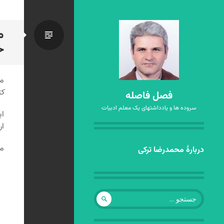
م
استاندا
خ
مق
کت
فصل فاصله
سروده ها و یادداشتهای یک معلم ادبیات
ای
ار
مت
رفتن
دربارهٔ محمدرضا ترکی
به
نوشته‌ها
جستجو
برای: