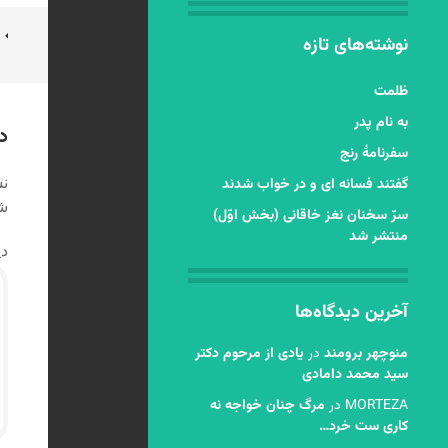
ن
نوشته‌های تازه
ن
ظلمت
به نام پدر
د
سفرنامۀ رنج
نش
گفتند فسانه ای و در خواب شدند
شد
سرّ سخنان نغز خاقانی (بخش اوّل)
منتشر شد
دی
آخرین دیدگاه‌ها
منوچهر برومند
در
یادی از مرحوم دکتر
سید محمد دامادی
MORTEZA
در
مرگ چنان خواجه نه
کاری ست خرد…