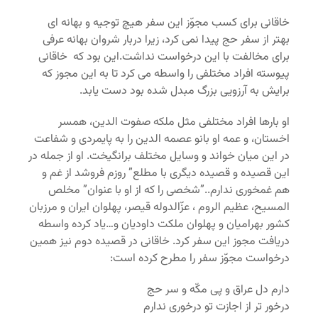
خاقانی برای کسب مجوّز این سفر هیچ توجیه و بهانه ای
بهتر از سفر حج پیدا نمی کرد، زیرا دربار شروان بهانه عرفی
برای مخالفت با این درخواست نداشت.این بود که خاقانی
پیوسته افراد مختلفی را واسطه می کرد تا به این مجوز که
برایش به آرزویی بزرگ مبدل شده بود دست یابد.
او بارها افراد مختلفی مثل ملکه صفوت الدین، همسر
اخستان، و عمه او بانو عصمه الدین را به پایمردی و شفاعت
در این میان خواند و وسایل مختلف برانگیخت. او از جمله در
این قصیده و قصیده دیگری با مطلع” روزم فروشد از غم و
هم غمخوری ندارم..”شخصی را که از او با عنوان” مخلص
المسیح، عظیم الروم ، عزّالدوله قیصر، پهلوان ایران و مرزبان
کشور بهرامیان و پهلوان ملکت داودیان و…یاد کرده واسطه
دریافت مجوز این سفر کرد. خاقانی در قصیده دوم نیز همین
درخواست مجوّز سفر را مطرح کرده است:
دارم دل عراق و پی مکّه و سر حج
درخور تر از اجازت تو درخوری ندارم