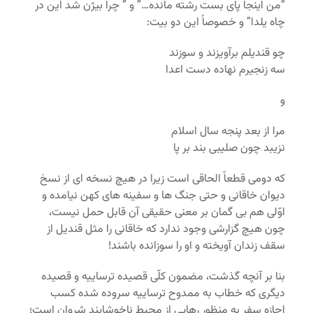
“من اینجا پای بست رشته مانده…” و ” چرا بیژن شد این در
چاه یلدا” و خصوصاً این دو بیت:
چو قندیلم برآویزند و سوزند
سه زنجیرم نهاده دست اعدا
و
مرا از بعد پنجه سال اسلام
نزیبد چون صلیبی بند بر پا
که دومی قطعاً الحاقی است زیرا در هیچ نسخه ای از نسخ
دیوان خاقانی و حتی جنگ ها و سفینه های کهن نیامده و
اوّلی هم بی گمان بر معنی حقیقی آن قابل حمل نیست،
چون هیچ گزارشی وجود ندارد که خاقانی را مثل قندیل از
سقف زندان آویخته و او را سوزانده باشند!
بنا بر آنچه گذشت، مضمون کلّی قصیده ترساییه و قصیده
دیگری که خطاب به ممدوح ترساییه سروده شده کسب
اجازه سفر به منظور رهایی از محیط ناخوشایند شروان است؛