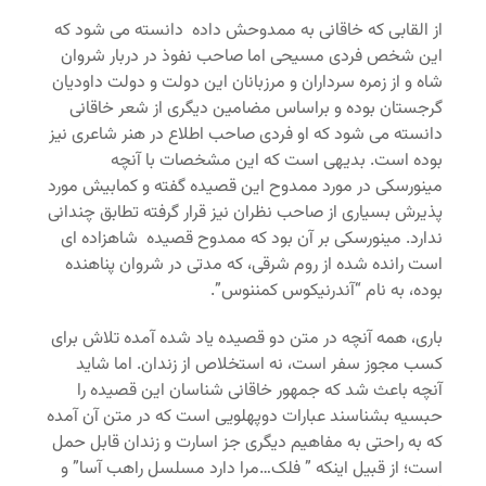
از القابی که خاقانی به ممدوحش داده دانسته می شود که
این شخص فردی مسیحی اما صاحب نفوذ در دربار شروان
شاه و از زمره سرداران و مرزبانان این دولت و دولت داودیان
گرجستان بوده و براساس مضامین دیگری از شعر خاقانی
دانسته می شود که او فردی صاحب اطلاع در هنر شاعری نیز
بوده است. بدیهی است که این مشخصات با آنچه
مینورسکی در مورد ممدوح این قصیده گفته و کمابیش مورد
پذیرش بسیاری از صاحب نظران نیز قرار گرفته تطابق چندانی
ندارد. مینورسکی بر آن بود که ممدوح قصیده شاهزاده ای
است رانده شده از روم شرقی، که مدتی در شروان پناهنده
بوده، به نام “آندرنیکوس کمننوس”.
باری، همه آنچه در متن دو قصیده یاد شده آمده تلاش برای
کسب مجوز سفر است، نه استخلاص از زندان. اما شاید
آنچه باعث شد که جمهور خاقانی شناسان این قصیده را
حبسیه بشناسند عبارات دوپهلویی است که در متن آن آمده
که به راحتی به مفاهیم دیگری جز اسارت و زندان قابل حمل
است؛ از قبیل اینکه ” فلک…مرا دارد مسلسل راهب آسا” و