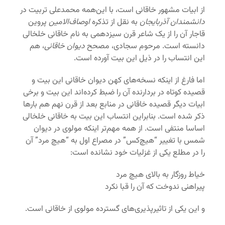
از ابیات مشهور خاقانی است، با این‌همه محمدعلی تربیت در
دانشمندان آذربایجان
به نقل از تذکره
اوصاف‌الامین
پروین
قاجار آن را از یک شاعر قرن سیزدهمی به نام خاقانی خلخالی
دانسته است. مرحوم سجادی، مصحح
دیوان خاقانی
، هم
این انتساب را در ذیل این بیت آورده است.
اما فارغ از اینکه نسخه‌های کهن دیوان خاقانی این بیت و
قصیده کوتاه در بردارنده آن را ضبط کرده‌اند این بیت و برخی
ابیات دیگر قصیده خاقانی در منابع بعد از قرن نهم هم بارها
ذکر شده است. بنابراین انتساب این بیت به خاقانی خلخالی
اساسا منتفی است. از همه مهم‌تر اینکه مولوی در دیوان
شمس با تغییر “هیچ‌کس” در مصراع اول به “هیچ ‌مرد” آن
را در مطلع یکی از غزلیات خود نشانده است:
خیاط روزگار به بالای هیچ ‌مرد
پیراهنی ندوخت که آن را قبا نکرد
و این یکی از تاثیرپذیری‌های گسترده مولوی از خاقانی است.