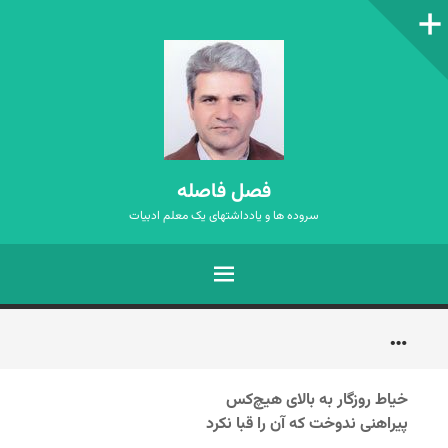
ستون‌کناری
فصل فاصله
سروده ها و یادداشتهای یک معلم ادبیات
فهرست
رفتن
…
به
نوشته‌ها
خیاط روزگار به بالای هیچ‌کس
پیراهنی ندوخت که آن را قبا نکرد