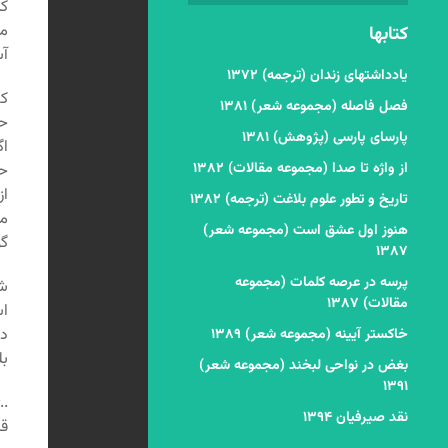
کن
می
کتابها
آس
یادداشتهای زندان (ترجمه) ۱۳۷۲
کس
فصل فاصله (مجموعه شعر) ۱۳۸۱
حک
پارسای پارسی (پژوهش) ۱۳۸۱
اگ
از واژه تا صدا (مجموعه مقالات) ۱۳۸۲
حک
از
تاریخ و تطور علوم بلاغت (ترجمه) ۱۳۸۲
می
هنوز اول عشق است (مجموعه شعر)
گو
۱۳۸۷
پرسه در عرصه کلمات (مجموعه
شخ
مقالات) ۱۳۸۷
اس
در
خاکستر آیینه (مجموعه شعر) ۱۳۸۹
بل
بغض در نواحی لبخند (مجموعه شعر)
۱۳۹۱
..
نقد صیرفیان ۱۳۹۴
قا