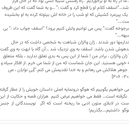
ما در راه به او برخوردیم . راه رفتنش شبیه کسی بود که در حال فرار
شد…”اسقف کلام او را قطع کرد و گفت :” …و به شما گفت که این ظروف
 یک پیرمرد کشیش که او شب را در خانه اش بیتوته کرده به او بخشیده
ست….”
جوخه گفت:” پس می توانیم ولش کنیم برود؟ “اسقف جواب داد :” بی
بهه….”
ندارمها دور شدند . ژان والژان شباهت به شخصی داشت که در حال
هوش شدن باشد. اسقف به وی نزدیک شد …آن گاه با ابهت به وی گفت
 ژان والژان ، برادر من ! شما از این پس به بدی تعلق ندارید ، بلکه متعلق
 خوبی هستید. این جان شماست که من از شما می خرم .از افکار سیاه و
 جوهر هلاکش می رهانم و به خدا تقدیمش می کنم.”[
بی نوایان
، ص
۳۰۵- ۳
ی خواهیم بگوییم که هوگو درونمایه اصلی داستان خویش را از عطار گرفته
 نگرفته است… فقط می خواهیم عرض کنیم هزاران قصه و حکایت از این
ت در لابلای متون ادبی ما ریخته است که اگر نویسندگانی از جنس
گو داشتیم….بگذریم!