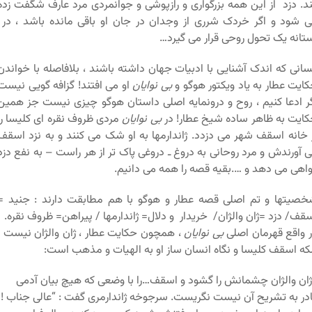
د. دزد از این همه بزرگواری و رازپوشی و جوانمردی مرد عارف شگفت زده
 شود و اگر خردک شرری از وجدان در جان او باقی مانده باشد ، در
تانه یک تحول روحی قرار می گیرد…
انی که اندک آشنایی با ادبیات جهان داشته باشند ، بلافاصله با خواندن
ایت عطار به یاد ویکتور هوگو و
بی نوایان
او می افتند! گزافه گویی نیست
ر ادعا کنیم ، روح و درونمایه اصلی داستان هوگو چیزی نیست جز همین
ایت به ظاهر ساده شیخ عطار! در
بی نوایان
مردی ظروف نقره ای کلیسا را
 خانه اسقف شهر می دزدد. ژاندارمها به او شک می کنند و به نزد اسقف
 آورندش و مرد روحانی به دروغ ـ دروغی پاک تر از هر راست – به نفع دزد
اهی می دهد و ….بقیه قصه را همه می دانیم.
صیتها و تم اصلی قصه عطار و هوگو با هم مطابقت دارند : جنید =
قف/ دزد =ژان والژان/ خریدار و دلال= ژاندارمها / پیراهن= ظروف نقره.
 واقع قهرمان اصلی
بی نوایان
، همچون حکایت عطار ، ژان والژان نیست ،
که اسقف کلیسا و نگاه انسان ساز او به الهیات و مذهب است:
ژان والژان چشمانش را گشود و اسقف…را با وضعی که هیچ بیان آدمی
در به تشریح آن نیست نگریست. سرجوخه ژاندارمری گفت : “عالی جناب !