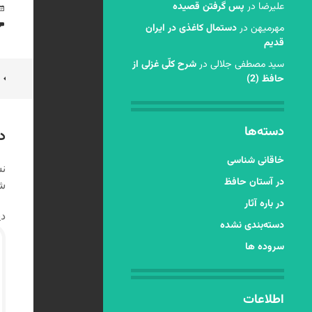
عليرضا
در
پس گرفتن قصیده
مهرمیهن
در
دستمال کاغذی در ایران
قدیم
سید مصطفی جلالی
در
شرح کلّی غزلی از
ن
حافظ (2)
ن
دسته‌ها
د
خاقانی شناسی
نش
در آستان حافظ
شد
در باره آثار
دی
دسته‌بندی نشده
سروده ها
اطلاعات