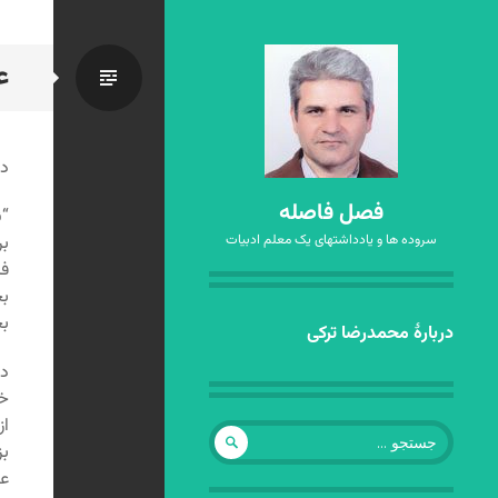
ع
استاندا
د
فصل فاصله
“ن
سروده ها و یادداشتهای یک معلم ادبیات
بر
فر
بخ
بخ
رفتن
دربارهٔ محمدرضا ترکی
به
دا
نوشته‌ها
خو
از
جستجو
بز
برای:
عط