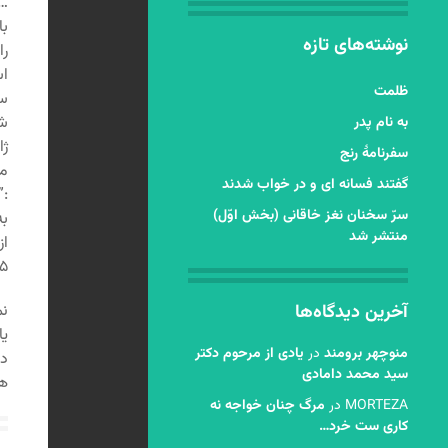
….
با
نوشته‌های تازه
را
ا
ظلمت
سر
ش
به نام پدر
ژا
سفرنامۀ رنج
مد
گفتند فسانه ای و در خواب شدند
:”
سرّ سخنان نغز خاقانی (بخش اوّل)
به
منتشر شد
از
۰۶]
آخرین دیدگاه‌ها
نم
یا
منوچهر برومند
در
یادی از مرحوم دکتر
دس
سید محمد دامادی
هو
MORTEZA
در
مرگ چنان خواجه نه
کاری ست خرد…