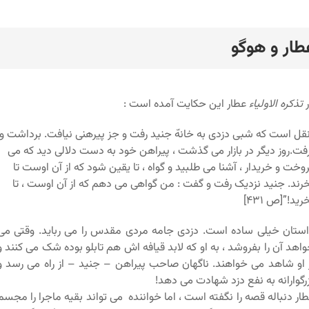
طار و هوگو
رد
ر
تذکره الاولیاء
عطار این حکایت آمده است :
قل است که شبی دزدی به خانهّ جنید رفت و جز پیرهنی نیافت. برداشت و
فت.روز دیگر در بازار می گذشت ، پیراهن خود به دست دلالی دید که می
وخت و خریدار ، آشنا می طلبید و گواه ، تا یقین شود که از آن اوست تا
رند. جنید نزدیک رفت و گفت : من گواهی می دهم که از آن اوست ، تا
رید!”[ص ۴۳۱]
ستان خیلی ساده است. دزدی جامه مردی مقدس را می رباید. وقتی می
اهد آن را بفروشد ، به او که لابد قیافه اش هم تابلو بوده شک می کنند و
 او شاهد می خواهند. ناگهان صاحب پیراهن – جنید – از راه می رسد و
رگوارانه به نفع دزد شهادت می دهد!
ار دنباله قصه را نگفته است ، اما خواننده می تواند بقیه ماجرا را مجسم