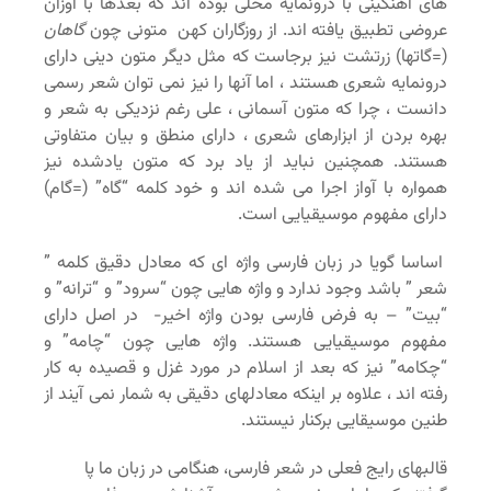
های آهنگینی با درونمایه محلی بوده اند که بعدها با اوزان
عروضی تطبیق یافته اند. از روزگاران کهن متونی چون
گاهان
(=گاتها) زرتشت نیز برجاست که مثل دیگر متون دینی دارای
درونمایه شعری هستند ، اما آنها را نیز نمی توان شعر رسمی
دانست ، چرا که متون آسمانی ، علی رغم نزدیکی به شعر و
بهره بردن از ابزارهای شعری ، دارای منطق و بیان متفاوتی
هستند. همچنین نباید از یاد برد که متون یادشده نیز
همواره با آواز اجرا می شده اند و خود کلمه “گاه” (=گام)
دارای مفهوم موسیقیایی است.
اساسا گویا در زبان فارسی واژه ای که معادل دقیق کلمه ”
شعر ” باشد وجود ندارد و واژه هایی چون “سرود” و “ترانه” و
“بیت” – به فرض فارسی بودن واژه اخیر- در اصل دارای
مفهوم موسیقیایی هستند. واژه هایی چون “چامه” و
“چکامه” نیز که بعد از اسلام در مورد غزل و قصیده به کار
رفته اند ، علاوه بر اینکه معادلهای دقیقی به شمار نمی آیند از
طنین موسیقایی برکنار نیستند.
قالبهای رایج فعلی در شعر فارسی، هنگامی در زبان ما پا