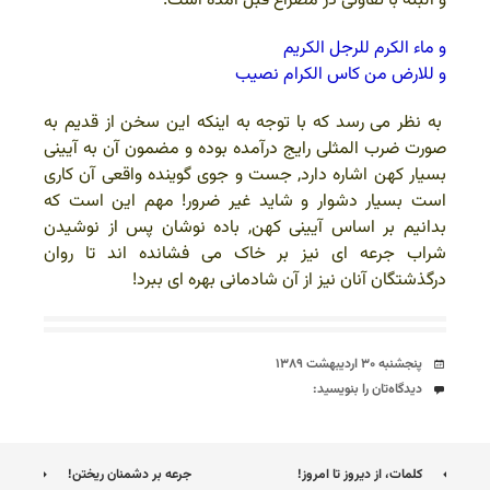
و البته با تفاوتی در مصراع قبل آمده است:
و ماء الکرم للرجل الکریم
و للارض من کاس الکرام نصیب
به نظر می رسد که با توجه به اینکه این سخن از قدیم به
صورت ضرب المثلی رایج درآمده بوده و مضمون آن به آیینی
بسیار کهن اشاره دارد, جست و جوی گوینده واقعی آن کاری
است بسیار دشوار و شاید غیر ضرور!
مهم این است که
بدانیم بر اساس آیینی کهن, باده نوشان پس از نوشیدن
شراب جرعه ای نیز بر خاک می فشانده اند تا روان
درگذشتگان آنان نیز از آن شادمانی بهره ای ببرد!
تاریخ
پنجشنبه ۳۰ اردیبهشت ۱۳۸۹
دیدگاه‌ها
دیدگاه‌تان را بنویسید:
ناوبری
کلمات، از دیروز تا امروز!
جرعه بر دشمنان ریختن!