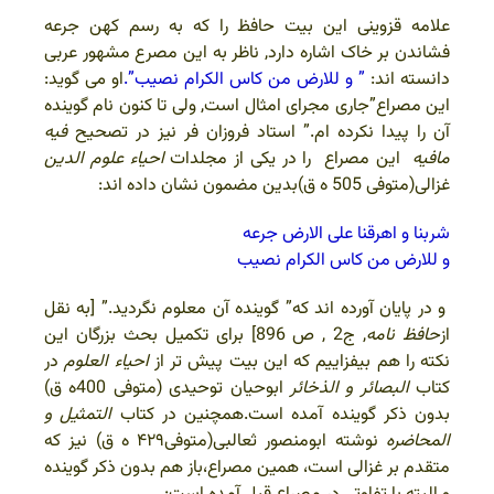
علامه قزوینی این بیت حافظ را که به رسم کهن جرعه
فشاندن بر خاک اشاره دارد, ناظر به این مصرع مشهور عربی
دانسته اند:
” و للارض من کاس الکرام نصیب”.
او می گوید:
این مصراع”جاری مجرای امثال است, ولی تا کنون نام گوینده
آن را پیدا نکرده ام.” استاد فروزان فر نیز در تصحیح
فیه
مافیه
این مصراع را در یکی از مجلدات
احیاء علوم الدین
غزالی(متوفی 505 ه ق)بدین مضمون نشان داده اند:
شربنا و اهرقنا علی الارض جرعه
و للارض من کاس الکرام نصیب
و در پایان آورده اند که” گوینده آن معلوم نگردید.” [به نقل
از
حافظ نامه
, ج2 , ص 896] برای تکمیل بحث بزرگان این
نکته را هم بیفزاییم که این بیت پیش تر از
احیاء العلوم
در
کتاب
البصائر و الذخائر
ابوحیان توحیدی (متوفی 400ه ق)
بدون ذکر گوینده آمده است.همچنین در کتاب
التمثیل و
المحاضره
نوشته ابومنصور ثعالبی(متوفی۴۲۹ ه ق) نیز که
متقدم بر غزالی است، همین مصراع،باز هم بدون ذکر گوینده