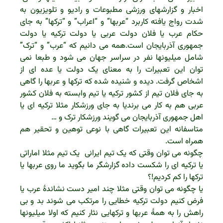
اخبار و گزارشهای ورزشی مطبوعات و رادیو و تلویزیون به
شدت رواج یافته کاربرد “عربها” و “اعراب” و “ترکها” به جای
حکام عرب یا فلان دولت عربی یا دولت ترکیه یا دولت
جمهوری آذربایجان است.همه می دانیم که “عرب” و “ترک”
شامل میلیونها نفر در سراسر جهان می شود و طبعا نمی
توان این تعبیرات را به معنای یک دولت یا عده ای از
اشخاص گرفت. دیده و شنیده شده که ترکها و عربها را گاهی
به جای فلان تیم از کشور ترکیه یا تیم وابسته به فلان کشور
عربی هم به کار می برندیا به جای ورزشکار مثلا ترکیه ای یا
اهل جمهوری آذربایجان می گویند ورزشکار ترک و …
متاسفانه این تعبیرات گاهی با نوعی توهین و تحقیر هم
همراه است.
چگونه می توان وقتی که یک تیم ایرانی یک تیم مثلا اماراتی
یا ترکیه ای را شکست داده گزارشگر ما بگوید ما روی عربها یا
ترکها را کم کردیم!؟
یا چگونه می توان وقتی مثلا چند امیر دست نشاندۀ عرب یا
فرض کنیم دولت ترکیه خطایی را مرتکب می شوند بد و بی
راهش را به همۀ عربها و ترکهایی نثار کنیم که اولا میلیونها