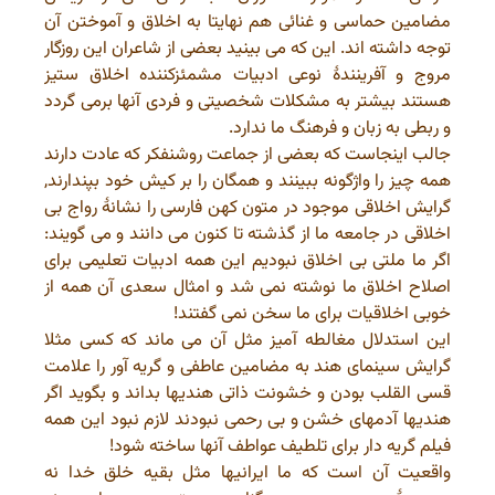
مضامین حماسی و غنائی هم نهایتا به اخلاق و آموختن آن
توجه داشته اند. این که می بینید بعضی از شاعران این روزگار
مروج و آفرینندۀ نوعی ادبیات مشمئزکننده اخلاق ستیز
هستند بیشتر به مشکلات شخصیتی و فردی آنها برمی گردد
و ربطی به زبان و فرهنگ ما ندارد.
جالب اینجاست که بعضی از جماعت روشنفکر که عادت دارند
همه چیز را واژگونه ببینند و همگان را بر کیش خود بپندارند,
گرایش اخلاقی موجود در متون کهن فارسی را نشانۀ رواج بی
اخلاقی در جامعه ما از گذشته تا کنون می دانند و می گویند:
اگر ما ملتی بی اخلاق نبودیم این همه ادبیات تعلیمی برای
اصلاح اخلاق ما نوشته نمی شد و امثال سعدی آن همه از
خوبی اخلاقیات برای ما سخن نمی گفتند!
این استدلال مغالطه آمیز مثل آن می ماند که کسی مثلا
گرایش سینمای هند به مضامین عاطفی و گریه آور را علامت
قسی القلب بودن و خشونت ذاتی هندیها بداند و بگوید اگر
هندیها آدمهای خشن و بی رحمی نبودند لازم نبود این همه
فیلم گریه دار برای تلطیف عواطف آنها ساخته شود!
واقعیت آن است که ما ایرانیها مثل بقیه خلق خدا نه