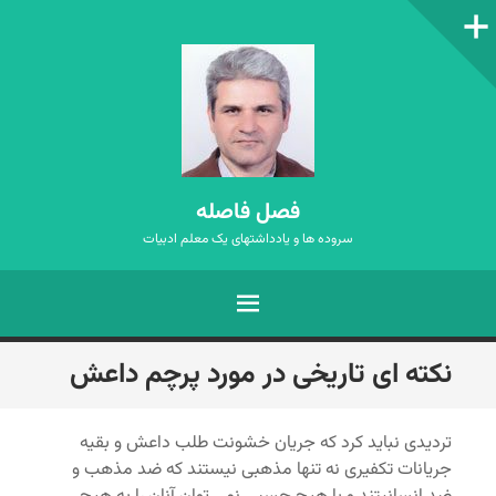
ستون‌کناری
فصل فاصله
سروده ها و یادداشتهای یک معلم ادبیات
فهرست
رفتن
نکته ای تاریخی در مورد پرچم داعش
به
نوشته‌ها
تردیدی نباید کرد که جریان خشونت طلب داعش و بقیه
جریانات تکفیری نه تنها مذهبی نیستند که ضد مذهب و