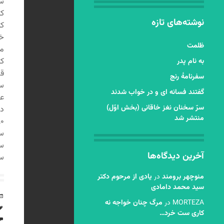
نوشته‌های تازه
کن
خط
ظلمت
من
به نام پدر
سفرنامۀ رنج
سخ
گفتند فسانه ای و در خواب شدند
عر
سرّ سخنان نغز خاقانی (بخش اوّل)
دل
منتشر شد
سا
آخرین دیدگاه‌ها
سال ۸۱
منوچهر برومند
در
یادی از مرحوم دکتر
سید محمد دامادی
MORTEZA
در
مرگ چنان خواجه نه
کاری ست خرد…