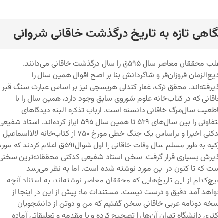
گاهی تازه به تاریخ درگذشت خاقانی شروانی
رد
اغلب محققان معاصر سال ۵۹۵ق را سال درگذشت خاقانی می‌دانند.
یع‌الزمان فروزان‌فر و شاگردانش بنا بر اصح اقوال همین سال را
یرفته‌اند. محقق ترک، غفار کندلی هریسچی نیز بر اساس عبارت سنگ قبر
قانی که در کتاب‌خانه علوم شوروی سابق وجود دارد، همین سال را با
طعیت سال‌مرگ خاقانی دانسته است. ارباب تذکره البته دیدگا‌های
متفاوتی را بین سال‌های ۵۲۹ تا همین سال ۵۹۵ ابراز کرده‌اند. استاد شفیع
کدکنی اخیرا و براساس یک جنگ خطی مورخ ۷۵۰ از کتاب‌خانه لالااسماعیل
ترکیه به طور مسلم سال وفات خاقانی را اول شوال۵۹۱ق اعلام کردند که مو
یرش بسیاری قرار گرفت. سخن استاد شفیعی کدکنی محققانه‌ترین سخنی
ت که تا کنون در این مورد نوشته شده است. اما به نظر می‌رسد
چ‌کدام از این تاریخ‌هایی که محققان معاصر نوشته‌اند، به استناد آنچه
اهد آمد دقیق و درست نیست. مستندات ما: پیش از این در اینجا از
خه دونامه عربی خاقانی سخن گفتیم که من و دوتن از دانشجویان
تری دانشگاه تهران آن‌ها را تصحیح کرده و با مقدمه و تعلیقاتی آماده