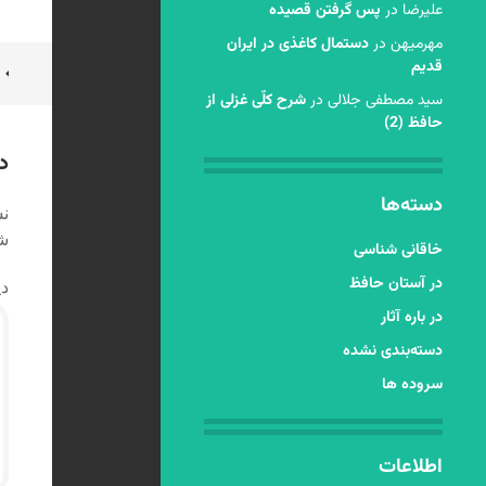
عليرضا
در
پس گرفتن قصیده
مهرمیهن
در
دستمال کاغذی در ایران
قدیم
ن
سید مصطفی جلالی
در
شرح کلّی غزلی از
ن
حافظ (2)
د
دسته‌ها
نش
شد
خاقانی شناسی
در آستان حافظ
دی
در باره آثار
دسته‌بندی نشده
سروده ها
اطلاعات