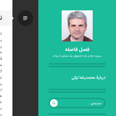
ن
استاندا
بد
پذ
فصل فاصله
خا
سروده ها و یادداشتهای یک معلم ادبیات
قا
رفتن
دربارهٔ محمدرضا ترکی
به
پذ
نوشته‌ها
اس
هی
جستجو
خو
برای:
نس
دک