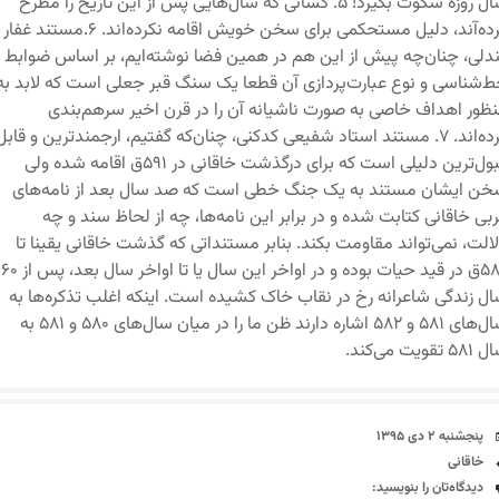
سال روزه سکوت بگیرد! ۵. کسانی که سال‌هایی پس از این تاریخ را مطرح
کرده‌آند، دلیل مستحکمی برای سخن خویش اقامه نکرده‌اند. ۶.مستند غفار
دلی، چنان‌چه پیش از این هم در همین فضا نوشته‌ایم، بر اساس ضوابط
‌شناسی و نوع عبارت‌پردازی آن قطعا یک سنگ قبر جعلی است که لابد به
ظور اهداف خاصی به صورت ناشیانه آن را در قرن اخیر سرهم‌بندی
کرده‌اند. ۷. مستند استاد شفیعی کدکنی، چنان‌که گفتیم، ارجمندترین و قابل
قبول‌ترین دلیلی است که برای درگذشت خاقانی در ۵۹۱ق اقامه شده ولی
ن ایشان مستند به یک جنگ خطی است که صد سال بعد از نامه‌های
بی خاقانی کتابت شده و در برابر این نامه‌ها، چه از لحاظ سند و چه
الت، نمی‌تواند مقاومت بکند. بنابر مستنداتی که گذشت خاقانی یقینا تا
۵۸۰ق در قید حیات بوده و در اواخر این سال یا تا اواخر سال بعد، پس از ۶۰
ل زندگی شاعرانه رخ در نقاب خاک کشیده است. اینکه اغلب تذکره‌ها به
سال‌های ۵۸۱ و ۵۸۲ اشاره دارند ظن ما را در میان سال‌های ۵۸۰ و ۵۸۱ به
۵ تقویت می‌کند.
تاریخ
پنجشنبه ۲ دی ۱۳۹۵
برچسب‌ها
خاقانی
دیدگاه‌ها
دیدگاه‌تان را بنویسید: