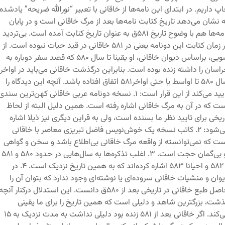
پ داریم. در ابتدای این نامه‌ها از خاقانی با تعبیر “نورالله ضریحه” یادشده
 نشان می‌دهد تاریخ کتابت نامه‌ها بعد از مرگ خاقانی است و در پایان
نامه‌ها هم با وضوح تاریخ ۵۸۱ق به عنوان تاریخ کتابت آمده است. بی‌تردید
در زمان کتابت این دونامه یعنی در ۵۸۱ خاقانی در قید حیات نبوده است. از
سویی، براساس دیوان خاقانی، او یقینا تا سال ۵۸۰ که قصد سفر دوباره به
اسان را داشته زنده بوده است. بنابراین درگذشت خاقانی می‌باید در اواخر
سال ۵۸۰ تا اواسط یا حتی اواخر۵۸۱ اتفاق افتاده باشد. آنچه این دیدگاه را
تایید می‌کند از این قرار است: ۱. نسخه دونامه عربی خاقانی کهن‌ترین سندی
ت که در آن به مرگ خاقانی اشاره رفته است. همین دلیل البته از لحاظ
ریخی برای تایید نظر ما بسنده است، ولی به قراین دیگری نیز ذیلا اشاره
می‌شود: ۲. کاتب نسخه یک خوش‌نویس فاضل تبریزی معاصر با خاقانی
ت که نمی‌توانسته از واقعه مرگ خاقانی بی‌اطلاع باشد و سخن و گواهی
او بی‌گمان حجت است. ۳. اغلب تذکره‌ها به سال‌هایی در حدود ۵۸۰ و ۵۸۱
و ۵۸۲ و احیانا ۵۸۳ اشاره کرده‌اند که به همین تاریخ نزدیک است. ۴. در
وان و منشیات خاقانی سروده‌ای یا نوشته‌ای وجود ندارد که بتوان آن را
حاصل طبع خاقانی در تاریخی بعد از ۵۸۰ق دانست. این استدلال درکنار آنچه
شت، بزرگترین شاهد و دلیلی است که همین تاریخ را برای ما یقینی
می‌کند. اگر خاقانی بعد از ۵۸۱ زنده بود دلیلی نداشت به مدت نزدیک به ۱۵